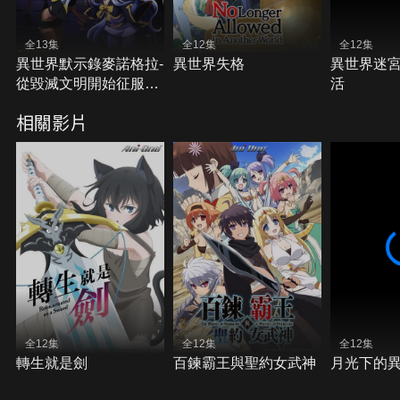
全13集
全12集
全12集
異世界默示錄麥諾格拉-
異世界失格
異世界迷
從毀滅文明開始征服世
活
界
相關影片
全12集
全12集
全12集
轉生就是劍
百鍊霸王與聖約女武神
月光下的