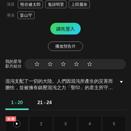
演員
熊谷健太郎
鬼頭明里
上田麗奈
畠山守
導演
請先登入
播放預告片
我的星等
影片給分
混沌支配了一切的大陸。人們因混沌所產生的災害而
膽怯，並被擁有鎮壓混沌之力「聖印」的君主所守護
着。但，不知何時起君主們捨棄了「淨化混沌」這一
理念，開始了互相爭奪聖印和領土的戰亂—— 蔑視那
1 - 20
21 - 24
些無理念君主的孤高魔法師希露卡， 以及為了將故鄉
從苛政中解放而持續修煉之旅的流浪騎士提歐。「我
免費
與騎士提歐的聖印立下契約，並宣誓永遠的忠誠」兩
1
2
3
4
5
人交換的主從之誓，會為混沌與戰亂的大陸帶來變革