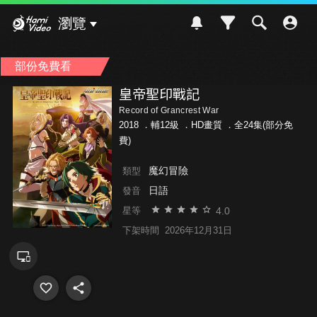
Hami Video
瀏覽
部份免費看
皇帝聖印戰記
Record of Grancrest War
2018 ．
輔12級
．HD畫質 ．全24集(部分免
費)
魔幻冒險
類型
日語
發音
4.0
星等
下架時間
2026年12月31日