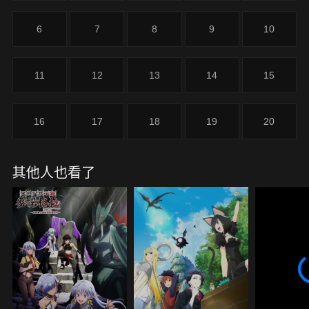
之風嗎！？圍繞秩序的結晶「皇帝聖印」展開的戰記
幻想劇，現在啟動！！
6
7
8
9
10
11
12
13
14
15
16
17
18
19
20
其他人也看了