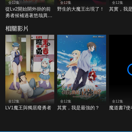
全12集
全12集
全12集
從Lv2開始開外掛的前
野生的大魔王出現了！
其實，我
勇者候補過著悠哉異世
界生活
相關影片
全12集
全12集
全12集
LV1魔王與獨居廢勇者
其實，我是最強的？
魔道書7使