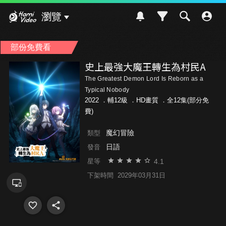
Hami Video
瀏覽
部份免費看
史上最強大魔王轉生為村民A
The Greatest Demon Lord Is Reborn as a
Typical Nobody
2022 ．
輔12級
．HD畫質 ．全12集(部分免
費)
魔幻冒險
類型
日語
發音
4.1
星等
下架時間
2029年03月31日