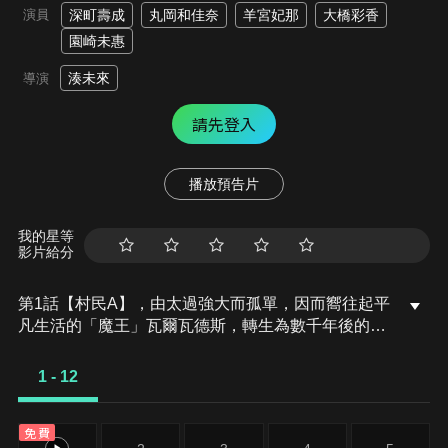
演員
深町壽成
丸岡和佳奈
羊宮妃那
大橋彩香
園崎未惠
湊未來
導演
請先登入
播放預告片
我的星等
影片給分
第1話【村民A】，由太過強大而孤單，因而嚮往起平
凡生活的「魔王」瓦爾瓦德斯，轉生為數千年後的村
民亞德．梅堤歐爾。他的夢想是跟人類締結友情。可
是，即使迎來10歲生日，仍然沒有達到交朋友這個目
1 - 12
的。這個時候，他在森林中與正在跟魔物戰鬥的少女
有了命運的邂逅。
免費