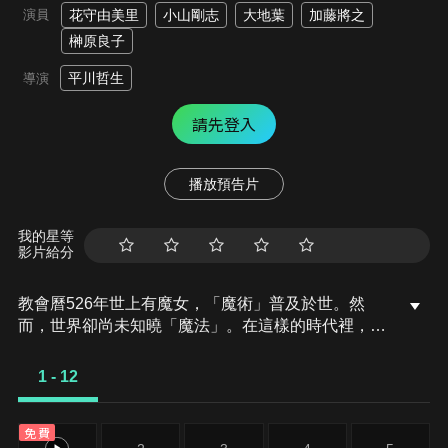
演員
花守由美里
小山剛志
大地葉
加藤將之
榊原良子
平川哲生
導演
請先登入
播放預告片
我的星等
影片給分
教會曆526年世上有魔女，「魔術」普及於世。然
而，世界卻尚未知曉「魔法」。在這樣的時代裡，有
個半人半獸、受眾人唾棄的「墮獸人」傭兵。他的首
級被魔女盯上，因此夢想著成為人類。某天，他在森
1 - 12
林中邂逅的美麗魔女，改變了他的命運。「你想變回
人類嗎？既然如此，傭兵，你就來當吾的護衛吧。」
免費
自稱零的魔女，擁有一本依據使用方式，可能會毀滅