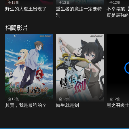
全12集
全12集
全12集
野生的大魔王出現了！
重生者的魔法一定要特
不幸職業
別
實是最強
相關影片
全12集
全12集
全12集
其實，我是最強的？
轉生就是劍
黑之召喚