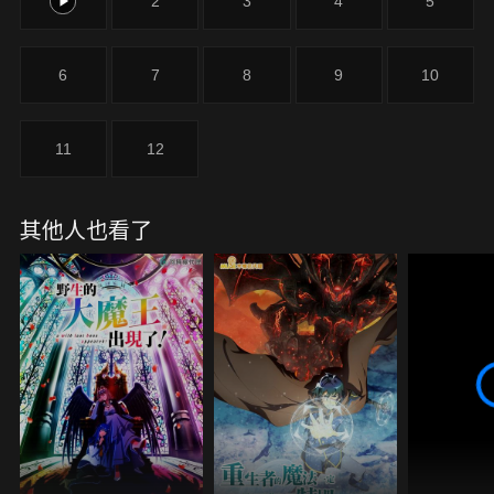
1
2
3
4
5
世界的魔法書「零之書」。但書被人盜走，因此她正
踏上尋找書籍下落的旅途。傭兵以零要用她的能力，
把自己變成人類為條件，接下護衛一職，保護他最討
6
7
8
9
10
厭的魔女。然而眾人的盤算圍繞在禁斷的魔法書之
間……由心高氣傲的魔女與心地善良的傭兵獻上的頂
尖奇幻故事。
11
12
其他人也看了