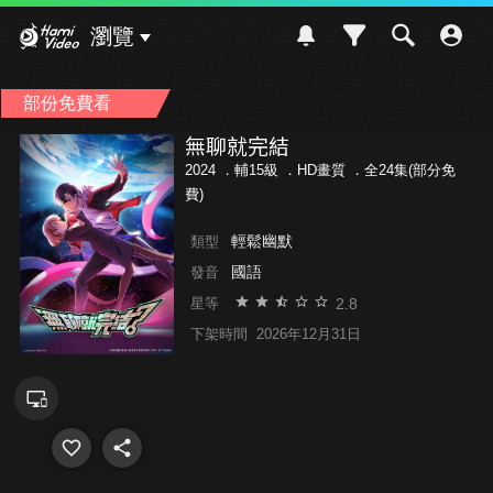
Hami Video
瀏覽
部份免費看
無聊就完結
2024 ．
輔15級
．HD畫質 ．全24集(部分免
費)
輕鬆幽默
類型
國語
發音
2.8
星等
下架時間
2026年12月31日