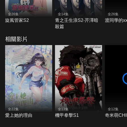
全26集
全14集
全26集
旋風管家S2
青之壬生浪S2-芹澤暗
渡同學的x
殺篇
相關影片
全22集
全13集
全12集
愛上她的理由
機甲拳擊S1
奇米萌CHI