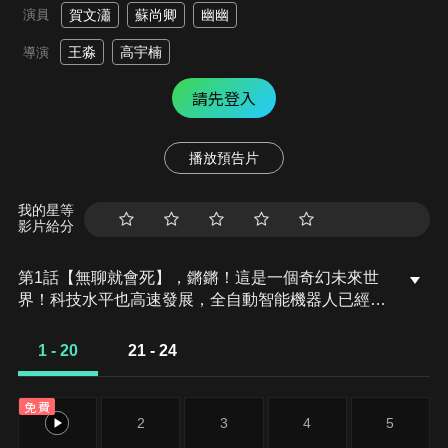
演員
賀文瀟
蘇尚卿
幽幽
王淼
高宇楠
導演
請先登入
播放預告片
我的星等
影片給分
第1話【無聊就會死】，鏘鏘！這是一個奇幻未來世
界！科技水平也高速發展，全自動智能機器人已經更
新到了第108代，各個星球住民奇裝異服自由出行。
超能力英雄上天入地，成為普通地星人的偶像。城市
1 - 20
21 - 24
的每天都上演著驚心動魄精彩絕倫的故事！
免費
1
2
3
4
5