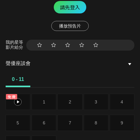
請先登入
播放預告片
我的星等
影片給分
聲優座談會
0 - 11
免費
0
1
2
3
4
5
6
7
8
9