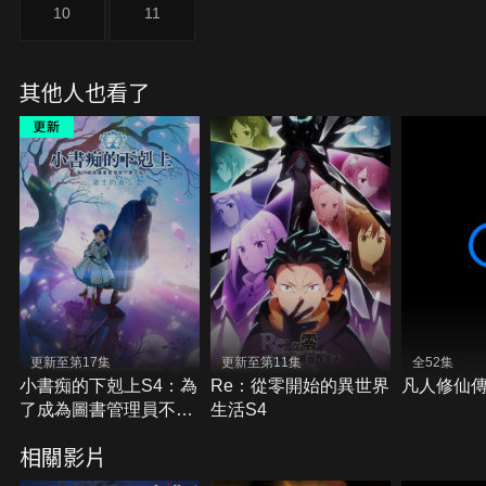
10
11
其他人也看了
更新至第17集
更新至第11集
全52集
小書痴的下剋上S4：為
Re：從零開始的異世界
凡人修仙傳
了成為圖書管理員不擇
生活S4
手段！領主的養女
相關影片