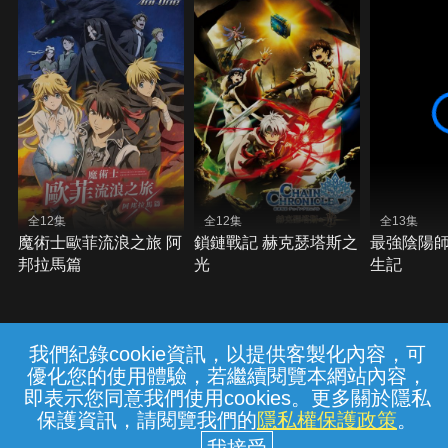
全12集
全12集
全13集
魔術士歐菲流浪之旅 阿
鎖鏈戰記 赫克瑟塔斯之
最強陰陽
邦拉馬篇
光
生記
我們紀錄cookie資訊，以提供客製化內容，可
{{notifyMsg}}
優化您的使用體驗，若繼續閱覽本網站內容，
常見問題
線上客服
服務條款
隱私權保護
即表示您同意我們使用cookies。更多關於隱私
保護資訊，請閱覽我們的
隱私權保護政策
。
中華電信股份有限公司個人家庭分公司