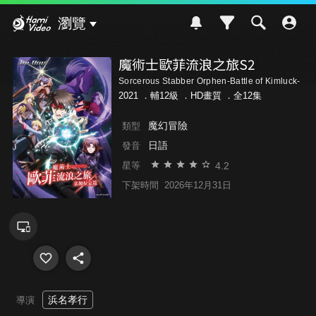
Hami Video
瀏覽
魔術士歐菲流浪之旅S2
Sorcerous Stabber Orphen-Battle of Kimluck-
2021 ．
輔12級
．HD畫質 ．全12集
魔幻冒險
類型
日語
發音
4.2
星等
下架時間
2026年12月31日
浜名孝行
導演