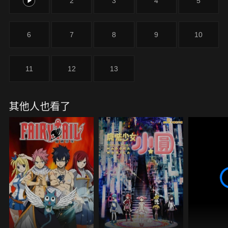
1
2
3
4
5
然不由自主地感到憤怒，但隨後發生的事態，使他了
解到琴葉所說的這些話的真意，以及「現在的風鈴」
是什麼樣子。
6
7
8
9
10
11
12
13
其他人也看了