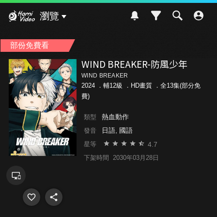
Hami Video
瀏覽
部份免費看
WIND BREAKER-防風少年
WIND BREAKER
2024 ．
輔12級
．HD畫質 ．全13集(部分免
費)
熱血動作
類型
日語, 國語
發音
4.7
星等
下架時間
2030年03月28日