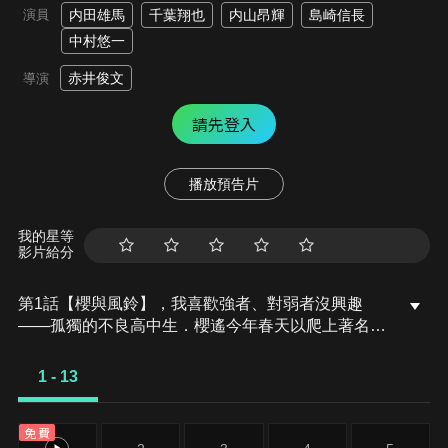
演員
内田雄馬
千葉翔也
内山昂輝
島崎信長
中村悠一
赤井俊文
導演
請先登入
播放預告片
我的星等
影片給分
第1話【櫻與風鈴】，我喜歡強者、對弱者沒興趣
――孤獨的不良高中生．櫻遙今年春天以爬上著名的
超級不良學校風鈴高中的頂點為目標，從城鎮「外
面」來到了這裡。櫻在商店街幫助了被一群混混糾纏
1 - 13
的少女．琴葉。做為謝禮，琴葉請櫻在「喫茶
POTOS」吃飯。在從櫻的口中得知他來風鈴就讀的
免費
目的後，琴葉表示「你是不可能爬上頂點的」。櫻雖