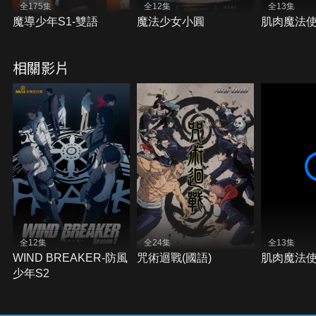
全175集
全12集
全13集
魔導少年S1-雙語
魔法少女小圓
肌肉魔法使-
相關影片
全12集
全24集
全13集
WIND BREAKER-防風
咒術迴戰(國語)
肌肉魔法使-
少年S2