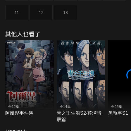
11
12
13
其他人也看了
全12集
全14集
全25集
阿爾涅事件簿
青之壬生浪S2-芹澤暗
黑執事S1
殺篇