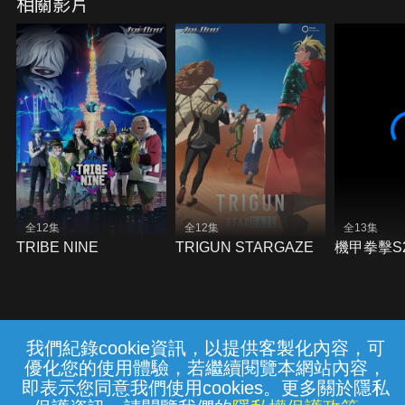
相關影片
全12集
全12集
全13集
TRIBE NINE
TRIGUN STARGAZE
機甲拳擊S
我們紀錄cookie資訊，以提供客製化內容，可
{{notifyMsg}}
優化您的使用體驗，若繼續閱覽本網站內容，
常見問題
線上客服
服務條款
隱私權保護
即表示您同意我們使用cookies。更多關於隱私