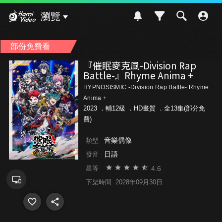
Hami Video
瀏覽
部份免費看
『催眠麥克風-Division Rap
Battle-』Rhyme Anima +
HYPNOSISMIC -Division Rap Battle- Rhyme
Anima +
2023 ．
輔12級
．HD畫質 ．全13集(部分免
費)
音樂偶像
類型
日語
發音
4.6
星等
下架時間
2028年09月30日