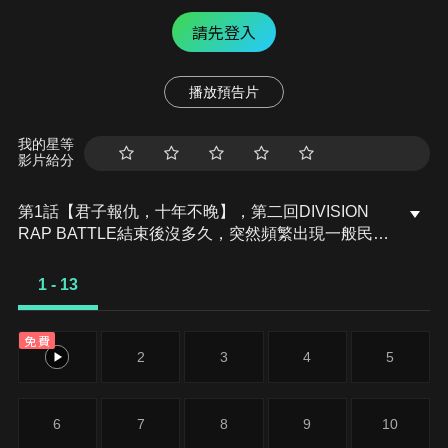
請先登入
播放預告片
我的星等
影片給分
第1話【君子報仇，十年不晚】，第二回DIVISION
RAP BATTLE結束後沒多久，突然頻繁出現一般民眾
暴動的事件。同時，池袋的飯店也發生人質挾持案，
犯人的目的是向山田一郎率領的三兄弟隊伍Buster
1 - 13
Bros!!!復仇，一郎和弟弟山田二郎、山田三郎一起趕
往現場……。
免費
1
2
3
4
5
6
7
8
9
10