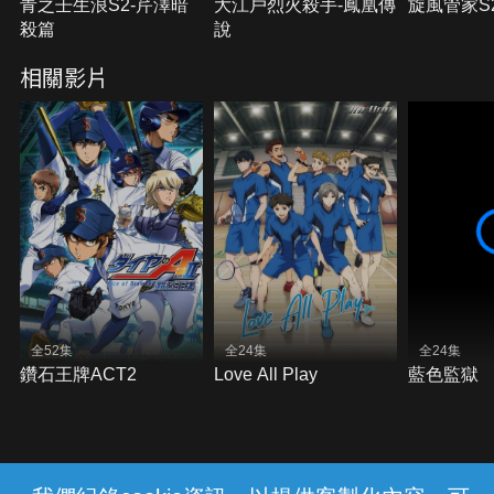
青之壬生浪S2-芹澤暗
大江戶烈火殺手-鳳凰傳
旋風管家S
殺篇
說
相關影片
全52集
全24集
全24集
鑽石王牌ACT2
Love All Play
藍色監獄