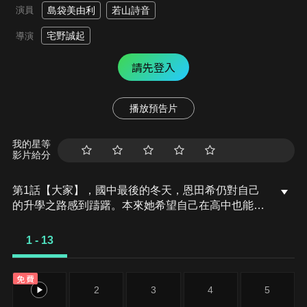
演員
島袋美由利
若山詩音
宅野誠起
導演
請先登入
播放預告片
我的星等
影片給分
第1話【大家】，國中最後的冬天，恩田希仍對自己
的升學之路感到躊躇。本來她希望自己在高中也能在
男子足球社踢球，但經過社團顧問鮫島的勸說，她決
定加入通稱「蕨菜」的蕨青南高中女子足球社。入社
1 - 13
當天，社團舉辦了新人與二年級生的團體對抗賽，而
恩田的隊友之中，出現了在國中時期曾帶領球隊打進
免費
全國第三的中場．曾志崎綠，以及飛毛腿翼鋒．周防
1
2
3
4
5
堇的身影。