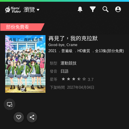
Hami Video
瀏覽
部份免費看
再見了，我的克拉默
Good-bye, Crame
2021 ．
普遍級
．HD畫質 ．全13集(部分免費)
運動競技
類型
日語
發音
3.7
星等
下架時間
2027年04月04日