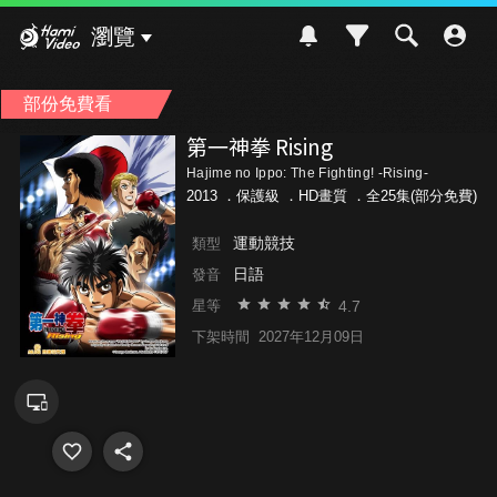
Hami Video
瀏覽
部份免費看
第一神拳 Rising
Hajime no Ippo: The Fighting! -Rising-
2013 ．
保護級
．HD畫質 ．全25集(部分免費)
運動競技
類型
日語
發音
4.7
星等
下架時間
2027年12月09日