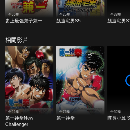
全50集
全25集
全38集
史上最強弟子兼一
飆速宅男S5
飆速宅男S
相關影片
全26集
全76集
全52集
第一神拳New
第一神拳
隊長小翼 Se
Challenger