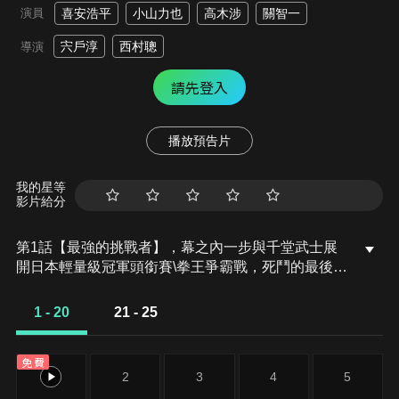
演員
喜安浩平
小山力也
高木涉
關智一
宍戶淳
西村聰
導演
請先登入
播放預告片
我的星等
影片給分
第1話【最強的挑戰者】，幕之內一步與千堂武士展
開日本輕量級冠軍頭銜賽\拳王爭霸戰，死鬥的最後
──步使出了必殺絕招輪擺式移位！他擊敗千堂，登
上日本輕量級冠軍寶座。在幫忙家裡海釣船生意的時
1 - 20
21 - 25
候，一步想起了過世的父親，並將自己追求的強大與
父親的強大重疊在一起。這時，琉球戰士‧島袋巖男宣
免費
言要破解輪擺式移位，奪下拳王寶座。近身戰選手
1
2
3
4
5
VS近身戰選手，死鬥現在就要開始！！