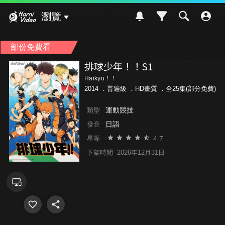
Hami Video
瀏覽
部份免費看
排球少年！！S1
Haikyu！！
2014 ．
普遍級
．HD畫質 ．全25集(部分免費)
運動競技
類型
日語
發音
4.7
星等
下架時間
2026年12月31日