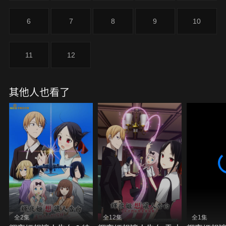
6
7
8
9
10
11
12
其他人也看了
全2集
全12集
全1集