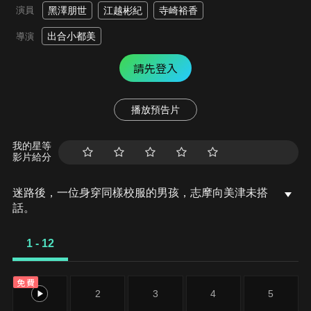
演員
黑澤朋世
江越彬紀
寺崎裕香
出合小都美
導演
請先登入
播放預告片
我的星等
影片給分
迷路後，一位身穿同樣校服的男孩，志摩向美津未搭
話。
1 - 12
免費
1
2
3
4
5