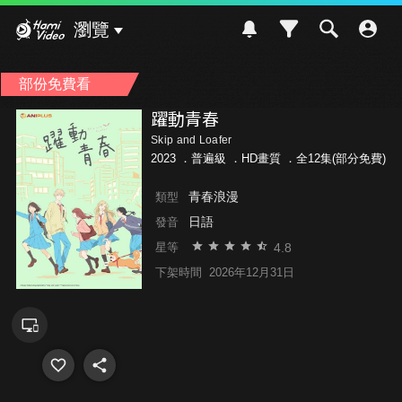
Hami Video
瀏覽
部份免費看
躍動青春
Skip and Loafer
2023 ．
普遍級
．HD畫質 ．全12集(部分免費)
青春浪漫
類型
日語
發音
4.8
星等
下架時間
2026年12月31日