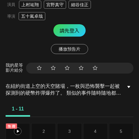
演員
上村祐翔
宮野真守
細谷佳正
五十嵐卓哉
導演
請先登入
播放預告片
我的星等
影片給分
在紐約街道上空的天空賭場，一枚與恐怖襲擊一起被
探測到的硬幣炸彈爆炸了。 類似的事件隨時隨地都可
能發生。 當國木田在病床上無助地收看新聞時，條野
出現並達成了一項無情的交易。 與此同時，敦試圖從
1 - 11
失去希格瑪的絕望中恢復過來，希格瑪是他奪回書頁
的唯一線索。 然而，他卻莫名地陷入了昏迷。
免費
1
2
3
4
5