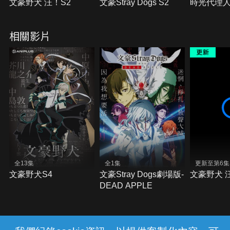
文豪野犬 汪！S2
文豪Stray Dogs S2
時光代理人
相關影片
全13集
全1集
更新至第6集
文豪野犬S4
文豪Stray Dogs劇場版-
文豪野犬 
DEAD APPLE