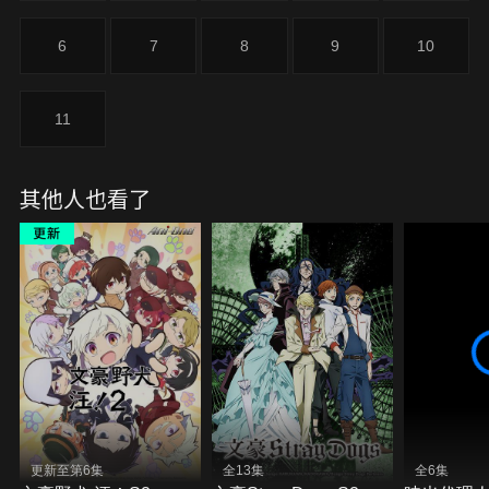
6
7
8
9
10
11
其他人也看了
更新至第6集
全13集
全6集