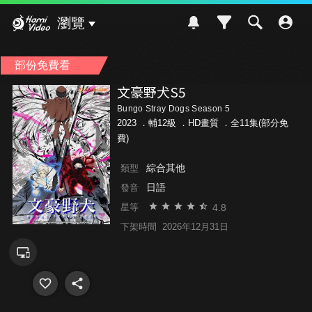
Hami Video
瀏覽
部份免費看
文豪野犬S5
Bungo Stray Dogs Season 5
2023 ．
輔12級
．HD畫質 ．全11集(部分免
費)
綜合其他
類型
日語
發音
4.8
星等
下架時間
2026年12月31日