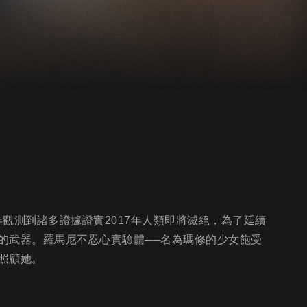
底，長年觀測到諸多證據證實2017年人類即將滅絕，為了延續
的武器。羅馬尼不忍心實驗體──名為瑪修的少女飽受
照顧她。