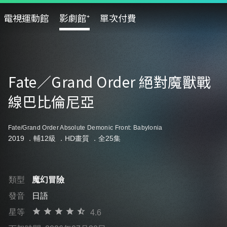
電視運動館
影劇館⁺
單次付費
Fate／Grand Order 絕對魔獸戰
線巴比倫尼亞
Fate/Grand Order Absolute Demonic Front: Babylonia
2019 ．
輔12級
．HD畫質 ．全25集
類型
魔幻冒險
發音
日語
星等
4.6