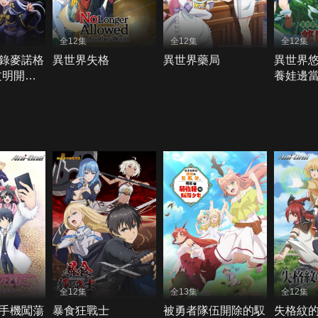
全12集
全12集
全12集
錄麥諾格
異世界失格
異世界藥局
異世界悠
文明開始
養娃邊
全12集
全13集
全12集
手機闖蕩
暴食狂戰士
被勇者隊伍開除的馭
失格紋