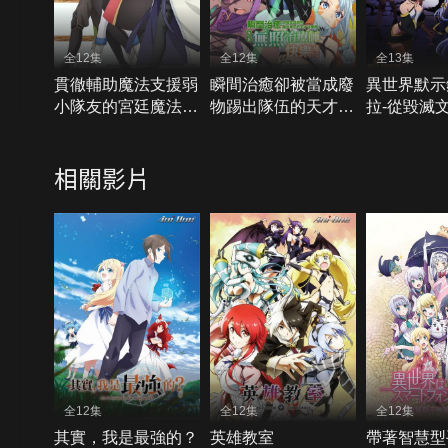
全12集
全12集
全13集
貫徹輔助魔法支援弱
瞬間治癒卻被當成廢
異世界默示
小隊友的宮廷魔法
物踢出隊伍的天才治
拉-從毀滅
師，慘遭驅逐後目標
療師，改當無照治療
征服世界
成為最強冒險者
師快樂過活
相關影片
全12集
全12集
全12集
其實，我是最強的？
英雄教室
帶著智慧型