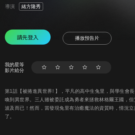
導演
緒方隆秀
請先登入
播放預告片
我的星等
影片給分
第1話【被捲進異世界! 】，平凡的高中生兔里，與學生會
喚到異世界。三人雖被委託成為勇者來拯救林格爾王國，但
波及而已！然而，當發現兔里有治癒魔法的資質時，情況立
了。