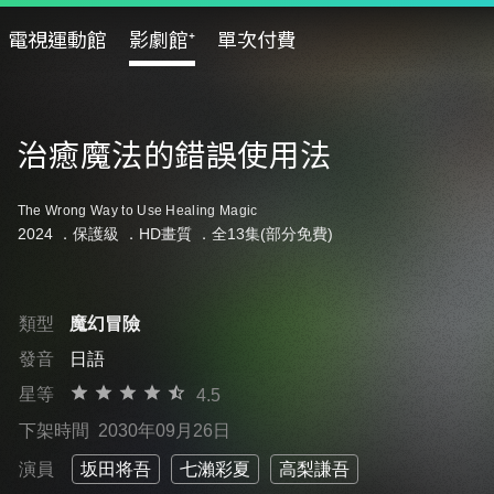
電視運動館
影劇館⁺
單次付費
治癒魔法的錯誤使用法
The Wrong Way to Use Healing Magic
2024 ．
保護級
．HD畫質 ．全13集(部分免費)
類型
魔幻冒險
發音
日語
星等
4.5
下架時間
2030年09月26日
演員
坂田将吾
七瀨彩夏
高梨謙吾