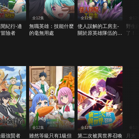
全12集
全12集
全12
閒紀行-邊
無職英雄：技能什麼
使人誤解的工房主-
野生
當冒險者
的毫無用處
關於原英雄隊伍的雜
了！
役人員，實際上除了
戰鬥能力外全是SSS
的故事
全12集
全12集
全12
的最強賢者
雖然等級只有1級但
第二次被異世界召喚
月光