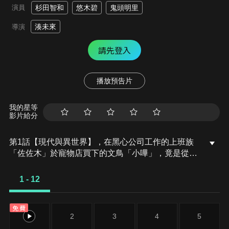
演員
杉田智和
悠木碧
鬼頭明里
湊未來
導演
請先登入
播放預告片
我的星等
影片給分
第1話【現代與異世界】，在黑心公司工作的上班族
「佐佐木」於寵物店買下的文鳥「小嗶」，竟是從異
世界轉生而來的賢者大人。從小嗶身上得到魔法的力
量以及往返異世界機會的佐佐木，將現代日本的各種
1 - 12
商品帶到異世界去做起了生意。下班之後就到異世界
盡情享受夢想中的悠閒生活！……原以為可以如此愜
免費
意，沒想到在某天下班回家途中竟撞見了異能力
1
2
3
4
5
者……!?