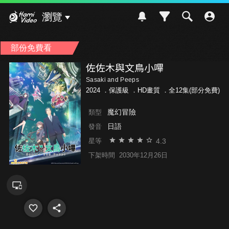
Hami Video
瀏覽
部份免費看
佐佐木與文鳥小嗶
Sasaki and Peeps
2024 ．
保護級
．HD畫質 ．全12集(部分免費)
魔幻冒險
類型
日語
發音
4.3
星等
下架時間
2030年12月26日