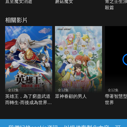
直至魔女消逝
蘑菇魔女
青之壬生浪
殺篇
相關影片
全12集
全12集
全12集
英雄王，為了窮盡武道
眾神眷顧的男人
帶著智慧
而轉生-而後成為世界最
世界
強見習騎士