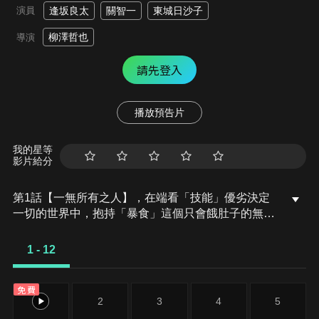
演員
逢坂良太
關智一
東城日沙子
柳澤哲也
導演
請先登入
播放預告片
我的星等
影片給分
第1話【一無所有之人】，在端看「技能」優劣決定
一切的世界中，抱持「暴食」這個只會餓肚子的無用
技能誕生於世的斐特，在擔任城門守衛的同時，被迫
過著遭受布雷立庫家三兄妹虐待，堪稱社會最底層生
1 - 12
活的日子。願意站在斐特這邊的就只有同為城門守衛
的聖騎士，羅琪希而已。某天，因為解決掉企圖入侵
免費
城門的盜賊而發動了「暴食」真正的力量。那是可以
1
2
3
4
5
奪取殺害對象的技能及能力的力量。從這一天開始，