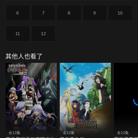
斐特的命運有了巨大的改變......。
6
7
8
9
10
11
12
其他人也看了
全13集
全12集
全12集