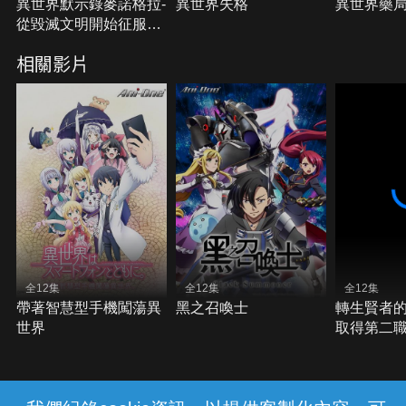
異世界默示錄麥諾格拉-
異世界失格
異世界藥
從毀滅文明開始征服世
界
相關影片
全12集
全12集
全12集
帶著智慧型手機闖蕩異
黑之召喚士
轉生賢者的
世界
取得第二
界最強