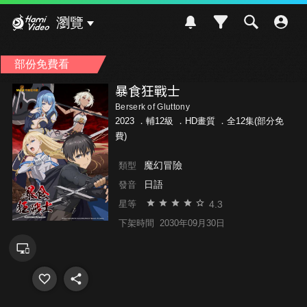
Hami Video
瀏覽
部份免費看
暴食狂戰士
Berserk of Gluttony
2023 ．
輔12級
．HD畫質 ．全12集(部分免
費)
魔幻冒險
類型
日語
發音
4.3
星等
下架時間
2030年09月30日