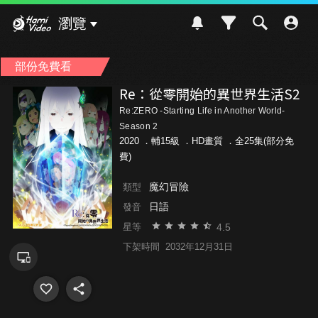
Hami Video
瀏覽
部份免費看
Re：從零開始的異世界生活S2
Re:ZERO -Starting Life in Another World-
Season 2
2020 ．
輔15級
．HD畫質 ．全25集(部分免
費)
魔幻冒險
類型
日語
發音
4.5
星等
下架時間
2032年12月31日