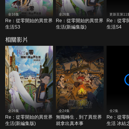
全16集
全26集
更新至第11
Re：從零開始的異世界
Re：從零開始的異世界
Re：從零
生活S3
生活(新編集版)
生活S4
相關影片
全26集
全24集
全2集
Re：從零開始的異世界
無職轉生，到了異世界
Re：從零
生活(新編集版)
就拿出真本事
生活 冰結