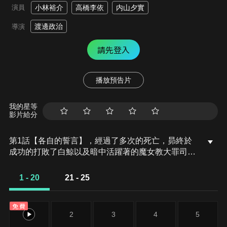
演員
小林裕介
高橋李依
内山夕實
渡邊政治
導演
請先登入
播放預告片
我的星等
影片給分
第1話【各自的誓言】，經過了多次的死亡，昴終於
成功的打敗了白鯨以及暗中活躍著的魔女教大罪司
教，「怠惰」的貝特魯吉烏斯．羅曼尼康帝。在跨越
了痛苦的訣別後，終於和最愛的少女──愛蜜莉雅再
1 - 20
21 - 25
會時，昴卻聽見了雷姆的存在，從這個世界被抹去的
消息。在多次死亡的循環中，雖然曾經發生過因為白
免費
鯨的襲擊，而引起「存在」被抹滅的前例。在白鯨已
1
2
3
4
5
被打倒的現在，應該不可能發生的事，又再度向昴襲