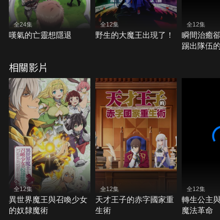
全24集
全12集
全12集
嘆氣的亡靈想隱退
野生的大魔王出現了！
瞬間治癒
踢出隊伍
師，改當
相關影片
樂過活
全12集
全12集
全12集
異世界魔王與召喚少女
天才王子的赤字國家重
轉生公主
的奴隸魔術
生術
魔法革命