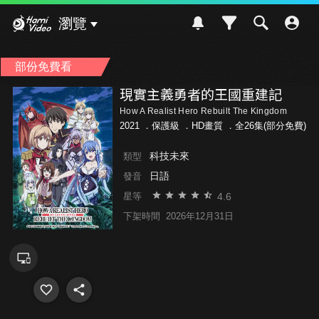
Hami Video
瀏覽
部份免費看
現實主義勇者的王國重建記
How A Realist Hero Rebuilt The Kingdom
2021 ．
保護級
．HD畫質 ．全26集(部分免費)
科技未來
類型
日語
發音
4.6
星等
下架時間
2026年12月31日