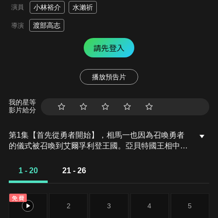
演員
小林裕介
水瀨祈
渡部高志
導演
請先登入
播放預告片
我的星等
影片給分
第1集【首先從勇者開始】，相馬一也因為召喚勇者
的儀式被召喚到艾爾孚利登王國。亞貝特國王相中他
的才能，不但禪位予他，還讓他與女兒莉希雅訂下婚
約。運用現代知識面對挑戰，王國重建記就此開幕。
1 - 20
21 - 26
免費
1
2
3
4
5