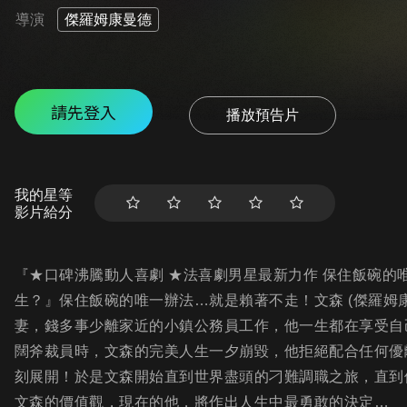
導演
傑羅姆康曼德
請先登入
播放預告片
我的星等
影片給分
『★口碑沸騰動人喜劇 ★法喜劇男星最新力作 保住飯碗
生？』保住飯碗的唯一辦法…就是賴著不走！文森 (傑羅姆康
妻，錢多事少離家近的小鎮公務員工作，他一生都在享受自
闊斧裁員時，文森的完美人生一夕崩毀，他拒絕配合任何優
刻展開！於是文森開始直到世界盡頭的刁難調職之旅，直到
文森的價值觀，現在的他，將作出人生中最勇敢的決定…