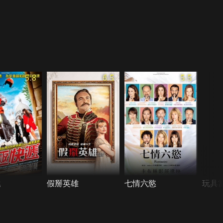
5.8
6.5
5.5
遞
假掰英雄
七情六慾
玩具