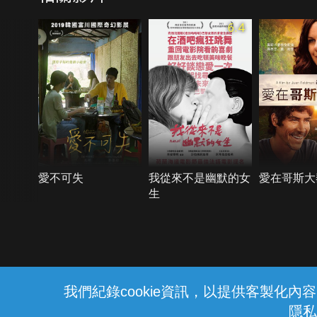
6.4
愛不可失
我從來不是幽默的女
愛在哥斯大
生
{{notifyMsg}}
我們紀錄cookie資訊，以提供客製化
隱私