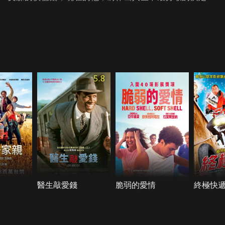
5.8
醫生敲愛錢
脆弱的愛情
終極快