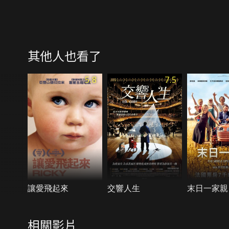
其他人也看了
5.8
7.5
讓愛飛起來
交響人生
末日一家親
相關影片