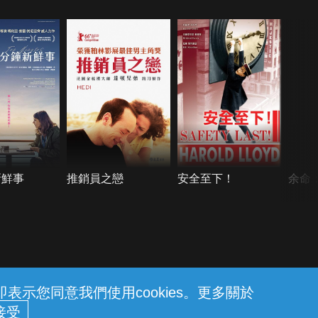
新鮮事
推銷員之戀
安全至下！
余命
示您同意我們使用cookies。更多關於