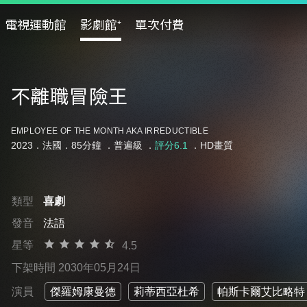
電視運動館
影劇館⁺
單次付費
不離職冒險王
EMPLOYEE OF THE MONTH AKA IRREDUCTIBLE
2023．法國．85分鐘 ．
普遍級
．
評分6.1
．HD畫質
類型
喜劇
發音
法語
星等
4.5
下架時間 2030年05月24日
演員
傑羅姆康曼德
莉蒂西亞杜希
帕斯卡爾艾比略特