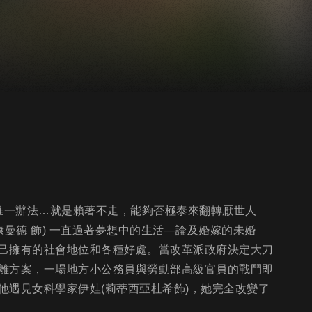
的唯一辦法…就是賴著不走，能夠否極泰來翻轉厭世人
曼德 飾) 一直過著夢想中的生活—論及婚嫁的未婚
己擁有的社會地位和各種好處。當改革派政府決定大刀
離方案，一場地方小公務員與勞動部高級官員的戰鬥即
他遇見女科學家伊娃(莉蒂西亞杜希飾)，她完全改變了