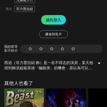
艾蘿緹方汀
菲力普拉紹
導演
請先登入
播放預告片
我的星等
影片給分
西追（菲力普拉紹 飾）是一名不得志的演員，某天他
得到飾演超級英雄「蝙狐俠」的機會，原以為可以從
此翻身，沒想到一場突如其來的車禍讓他失去記憶，
誤以為自己就是「蝙狐俠」本人，於是四處展開行俠
其他人也看了
仗義的行動……。
6.6