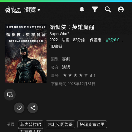
Hami Video
瀏覽
蝙狐俠：英雄覺醒
SuperWho?
2022．法國．82分鐘 ．
保護級
．
評分6.0
．
HD畫質
喜劇
類型
法語
發音
4.1
星等
下架時間 2028年12月31日
演員
菲力普拉紹
朱利安阿魯緹
塔瑞克布達里