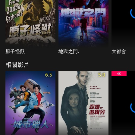
原子怪獸
地獄之門.
大都會
相關影片
6.5
5.0