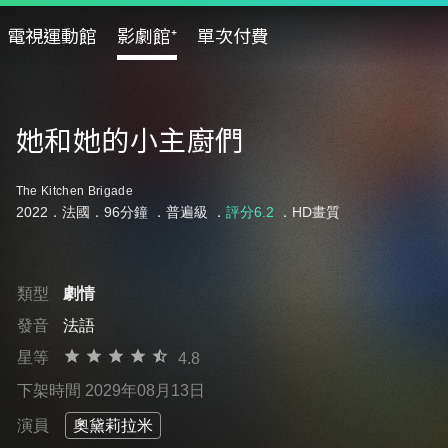
電視運動館
影劇館⁺
單次付費
她和她的小主廚們
The Kitchen Brigade
2022．法國．96分鐘 ．
普遍級
．
評分6.2
．HD畫質
類型
劇情
發音
法語
星等
4.8
下架時間 2029年08月13日
演員
奧黛莉拉米