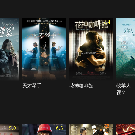
7.4
天才琴手
花神咖啡館
牧羊人
裡？
5.9
6.5