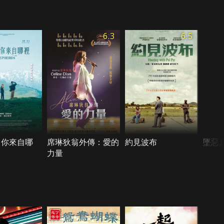
6.3
6.5
，你來自哪
席琳狄翁外傳：愛的
約見波布
墜惡
力量