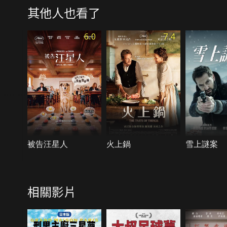
其他人也看了
6.0
7.4
被告汪星人
火上鍋
雪上謎案
相關影片