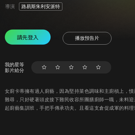
導演
路易斯朱利安派特
請先登入
播放預告片
我的星等
影片給分
女廚卡蒂擁有過人廚藝，因為堅持菜色調味和主廚槓上，憤
難尋，只好硬著頭皮接下難民收容所團膳廚師一職，未料迎
起廚藝集訓班，手把手傳承功夫。且看這支倉促成軍的料理