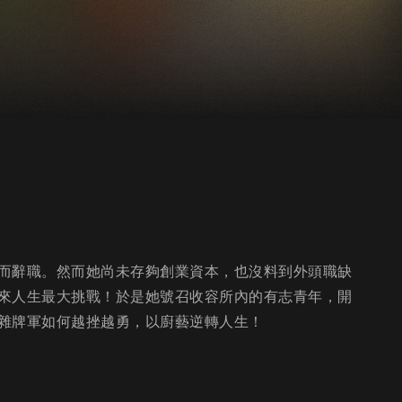
而辭職。然而她尚未存夠創業資本，也沒料到外頭職缺
來人生最大挑戰！於是她號召收容所內的有志青年，開
雜牌軍如何越挫越勇，以廚藝逆轉人生！