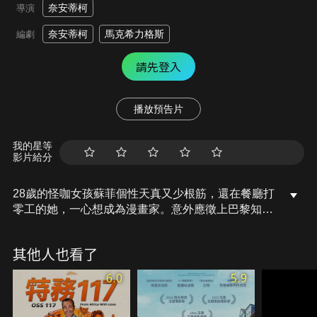
奈安蒂柯
導演
奈安蒂柯
馬克希力格斯
編劇
請先登入
播放預告片
我的星等
影片給分
28歲的怪咖女孩蘇菲個性天真又少根筋，還在餐廳打
零工的她，一心想成為漫畫家。意外應徵上巴黎知名
漫畫出版社，美其名行銷公關其實不過打雜庶務，還
要被老闆刁難。一籌莫展的不只工作，就連情路也衰
其他人也看了
小坎坷，所幸還有夢想成為演員的閨蜜茱莉亞一路相
挺。蘇菲該如何擺脫魯蛇人生，她能遇見自己的真命
6.0
5.9
天子嗎？