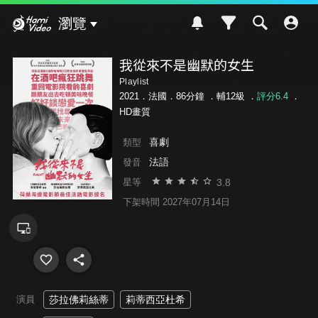
Hami Video
瀏覽
我從來不是幽默的女生
Playlist
2021．法國．86分鐘 ．
輔12級
．
評分6.4
．
HD畫質
喜劇
類型
法語
發音
3.8
星等
下架時間 2027年07月14日
演員
莎拉佛莉絲蒂
莉蒂西亞杜希