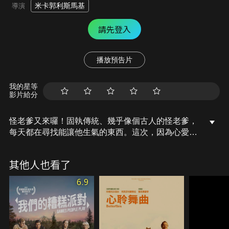
米卡郭利斯馬基
導演
請先登入
播放預告片
我的星等
影片給分
怪老爹又來囉！固執傳統、幾乎像個古人的怪老爹，
每天都在尋找能讓他生氣的東西。這次，因為心愛的
二手車就要退役了，他決定要踏上尋找替代愛車之
旅！尋尋覓覓到了德國，過去的事件卻在此時找上
其他人也看了
門，怪老爹遇見30多年未聯繫的疏遠兄弟，本應單純
的找車之旅，搖身一變成為治癒心靈的家庭和解之
6.9
旅……。