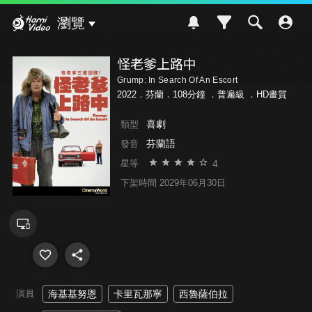
Hami Video
瀏覽
怪老爹上路中
Grump: In Search Of An Escort
2022．芬蘭．108分鐘 ．
普遍級
．HD畫質
喜劇
類型
芬蘭語
發音
4
星等
下架時間 2029年06月30日
演員
海基基努恩
卡里瓦那寧
西魯薩伯拉