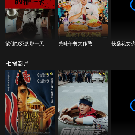
欲仙欲死的那一天
美味午餐大作戰
扶桑花女孩
相關影片
6.4
5.5