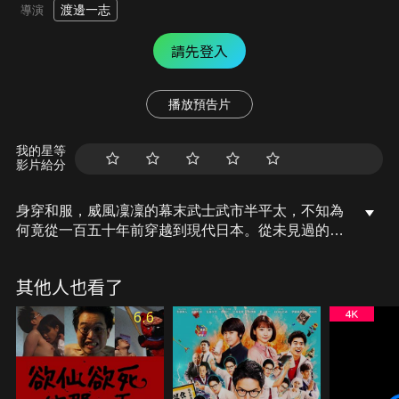
渡邊一志
導演
請先登入
播放預告片
我的星等
影片給分
身穿和服，威風凜凜的幕末武士武市半平太，不知為
何竟從一百五十年前穿越到現代日本。從未見過的人
事物讓他相當好奇，這樣的他莫名其妙當上了老
師！？充滿歡笑、感動的時空穿越劇！
其他人也看了
6.6