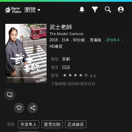
Hami Video
瀏覽
武士老師
The Master Samurai
2018．日本．93分鐘 ．
普遍級
．
評分6.4
．
HD畫質
喜劇
類型
日語
發音
4.4
星等
下架時間 2026年08月31日
演員
市原隼人
螢雪次朗
忍成修吾