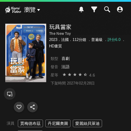
Hami Video
瀏覽
玩具當家
The New Toy
2023．法國．112分鐘 ．
普遍級
．
評分6.0
．
HD畫質
喜劇
類型
法語
發音
4.6
星等
下架時間 2027年02月28日
演員
賈梅德布茲
丹尼爾奧圖
愛麗絲貝萊迪