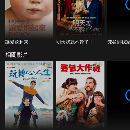
讓愛飛起來
明天我就不幹了！
梵谷到我
相關影片
6.1
6.0