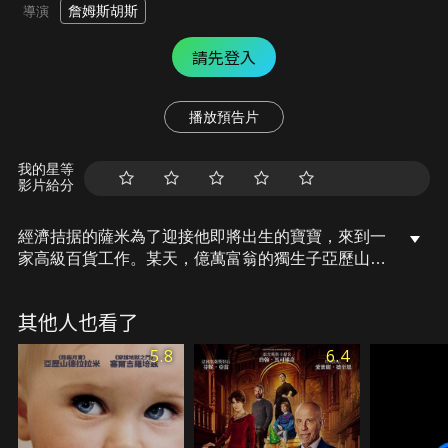
詹姆斯胡斯
導演
請先登入
播放預告片
我的星等
影片給分
經濟拮据的薩米為了迎接他即將出生的寶寶，來到一
家高級百貨工作。某天，億萬富翁的獨生子亞歷山大
來到薩米的面前，劈頭就命令薩米當他的「生日玩
具」，薩米心不甘情不願卻也無法拒絕高薪誘惑。隨
其他人也看了
著薩米越來越深入富豪的生活，他發現了一些不可告
人的秘密，這兩個家庭也將迎來天翻地覆的變化……
5.8
6.4