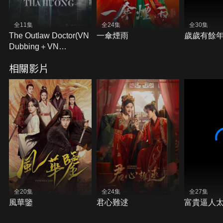
全11集
全24集
全30集
The Outlaw Doctor(VN
一傘煙雨
歲歲有餘
Dubbing＋VN
Subtitles)
相關影片
全20集
全24集
全27集
風華鑒
君心難逑
富貴逼人