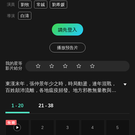
演員
劉牧
常鋮
劉希媛
白濤
導演
請先登入
播放預告片
我的星等
影片給分
東漢末年，張仲景年少之時，時局動盪，連年混戰，
百姓顛沛流離，各地瘟疫頻發。地方邪教無量教與朝
官暗中勾結，兜售神符散發國難財。張仲景父親張宗
漢時為南陽郡承，無量教頭目高量為蠱惑百姓，帶領
1 - 20
21 - 38
眾教徒在洛陽街頭大肆作法，作為朝廷命官的張宗漢
為民請命，意圖截獲神符散，並要上報朝廷以剿滅無
免費
量教。南陽太守劉忠以燒毀救民靈藥神符散的罪名誣
1
2
3
4
5
陷張宗漢，令張宗漢一族滿門抄斬。