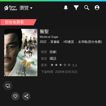
Hami Video
瀏覽
部份免費看
醫聖
Medical Sage
2022 ．
普遍級
．HD畫質 ．全38集(部分免費)
陸劇
類型
國語
發音
3.4
星等
下架時間
2026年10月31日