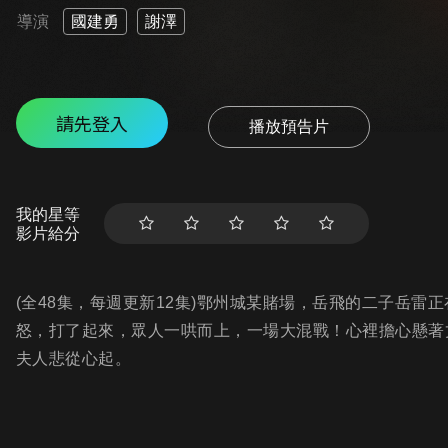
導演
國建勇
謝澤
請先登入
播放預告片
我的星等
影片給分
(全48集，每週更新12集)鄂州城某賭場，岳飛的二子岳
怒，打了起來，眾人一哄而上，一場大混戰！心裡擔心懸著
夫人悲從心起。