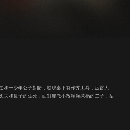
雷正在和一少年公子對賭，發現桌下有作弊工具，岳雷大
丈夫和長子的生死，面對屢教不改頻頻惹禍的二子，岳