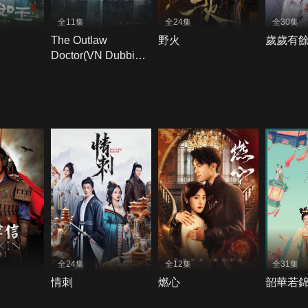
全11集
全24集
全30集
The Outlaw
野火
歲歲有
Doctor(VN Dubbing
＋VN Subtitles)
全24集
全12集
全31集
情刺
燃心
韶華若