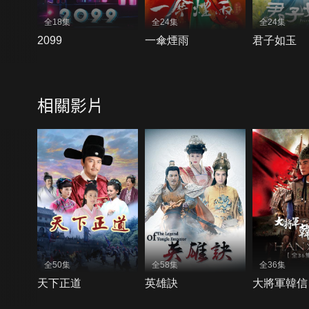
全18集
全24集
全24集
2099
一傘煙雨
君子如玉
相關影片
全50集
全58集
全36集
天下正道
英雄訣
大將軍韓信