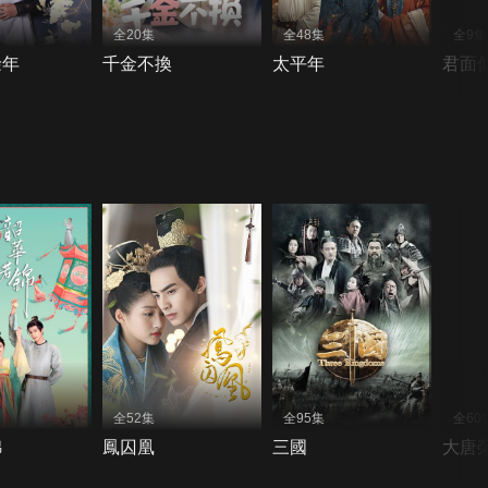
全20集
全48集
全9集
餘年
千金不換
太平年
君面
全52集
全95集
全60
錦
鳳囚凰
三國
大唐