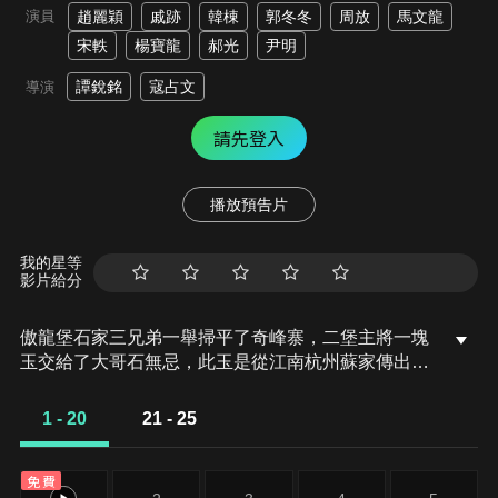
演員
趙麗穎
戚跡
韓棟
郭冬冬
周放
馬文龍
宋軼
楊寶龍
郝光
尹明
譚銳銘
寇占文
導演
請先登入
播放預告片
我的星等
影片給分
傲龍堡石家三兄弟一舉掃平了奇峰寨，二堡主將一塊
玉交給了大哥石無忌，此玉是從江南杭州蘇家傳出，
而此玉卻與二十年前的滅門血案有關。石家兄妹四人
決定到江南杭州一探究竟。蘇光平想在北方發展自己
1 - 20
21 - 25
的生意，為拉攏傲龍堡堡主石無忌欲將女兒蘇幻兒嫁
給石無忌結為秦晉之好。
免費