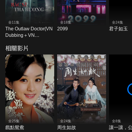
全11集
全18集
全24集
The Outlaw Doctor(VN
2099
君子如玉
Dubbing＋VN
Subtitles)
相關影片
全25集
全24集
全8集
戲點鴛鴦
周生如故
讓一讓，