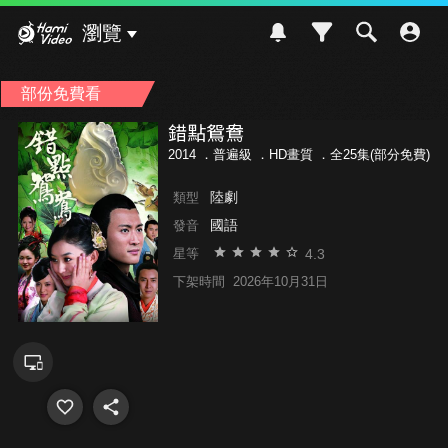
Hami Video
瀏覽
部份免費看
錯點鴛鴦
2014 ．
普遍級
．HD畫質 ．全25集(部分免費)
陸劇
類型
國語
發音
4.3
星等
下架時間
2026年10月31日