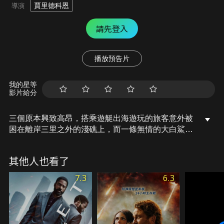
賈里德科恩
導演
請先登入
播放預告片
我的星等
影片給分
三個原本興致高昂，搭乘遊艇出海遊玩的旅客意外被
困在離岸三里之外的淺礁上，而一條無情的大白鯊潛
伏於附近的海中，伺機而動。隨著海潮的上升，三人
所剩的時間越來越少，迫使他們重回危機四伏的海水
其他人也看了
之中，並在回到岸上之前，與嗜血的鯊魚決一勝負…
7.3
6.3