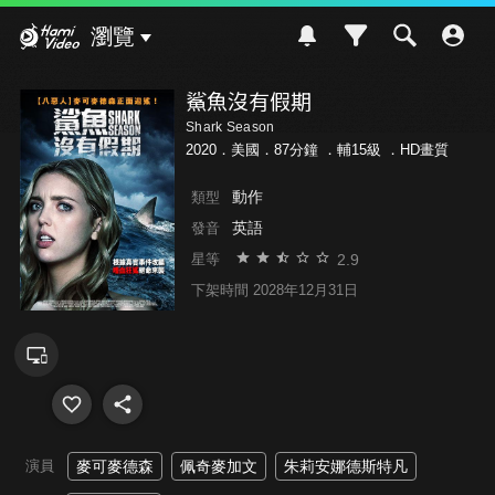
Hami Video
瀏覽
鯊魚沒有假期
Shark Season
2020．美國．87分鐘 ．
輔15級
．HD畫質
動作
類型
英語
發音
2.9
星等
下架時間 2028年12月31日
演員
麥可麥德森
佩奇麥加文
朱莉安娜德斯特凡