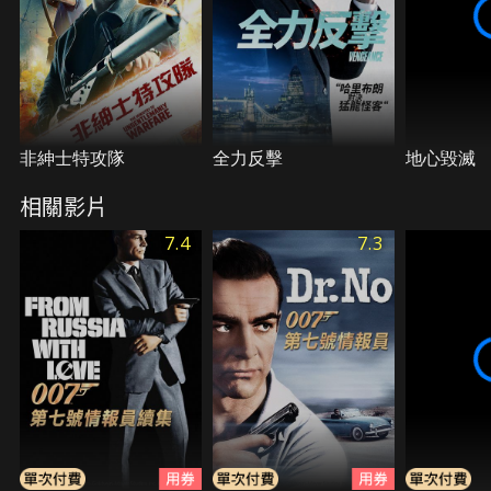
非紳士特攻隊
全力反擊
地心毀滅
相關影片
7.4
7.3