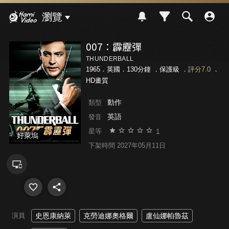
Hami Video
瀏覽
007：霹靂彈
THUNDERBALL
1965．英國．130分鐘 ．
保護級
．
評分7.0
．
HD畫質
動作
類型
英語
發音
1
星等
好萊塢
下架時間 2027年05月11日
演員
史恩康納萊
克勞迪娜奧格爾
盧仙娜帕魯茲