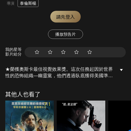
泰倫斯楊
導演
請先登入
播放預告片
我的星等
影片給分
★榮獲奧斯卡最佳視覺效果獎。這次任務起因於世界
性的恐怖組織—幽靈黨，他們透過臥底獲得美國準備
運輸兩枚原子彈前往英國的計劃，於是在半路上攔截
美國軍方的運輸隊，搶走原子彈。得手後幽靈黨向英
其他人也看了
國政府勒索1億英鎊，否則英國隨時會在原子彈的襲
擊下毀於一旦。形勢萬分危急，龐德只能在幽靈黨最
7.1
後通諜的時間內潛入它總部，阻止它的陰謀。這簡直
就是一項不可能完成的任務，幸好有幽靈黨的內應，
美麗的龐德女郎多明諾的幫助，龐德才屢屢躲過敵人
的跟踪和追殺，離成功越來越近。