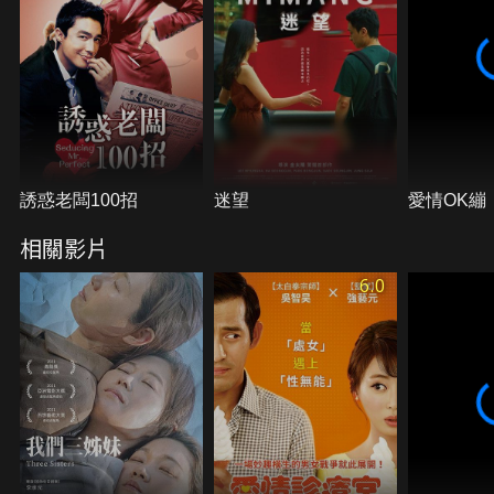
誘惑老闆100招
迷望
愛情OK繃
相關影片
6.0