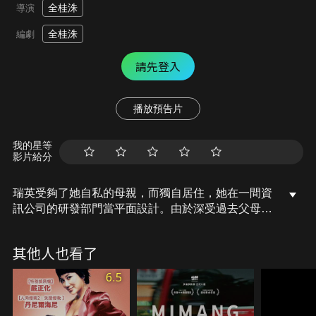
全桂洙
導演
全桂洙
編劇
請先登入
播放預告片
我的星等
影片給分
瑞英受夠了她自私的母親，而獨自居住，她在一間資
訊公司的研發部門當平面設計。由於深受過去父母與
原生家庭所帶來的創傷，並在幾個月前搬去位於高樓
層的辦公室後，耳鳴與暈眩等症狀便發作。孤獨的
其他人也看了
她，唯一能依靠的人只有與她有秘密關係的辰秀。
6.5