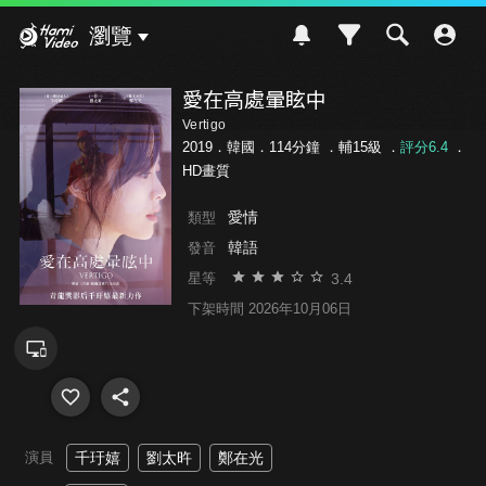
Hami Video
瀏覽
愛在高處暈眩中
Vertigo
2019．韓國．114分鐘 ．
輔15級
．
評分6.4
．
HD畫質
愛情
類型
韓語
發音
3.4
星等
下架時間 2026年10月06日
演員
千玗嬉
劉太旿
鄭在光