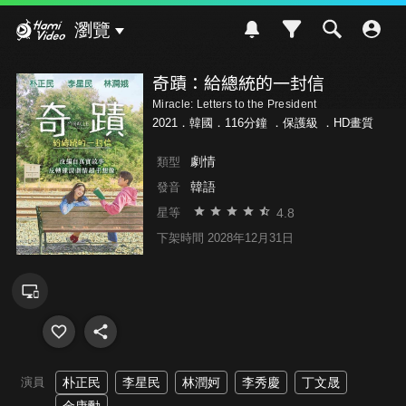
Hami Video
瀏覽
奇蹟：給總統的一封信
Miracle: Letters to the President
2021．韓國．116分鐘 ．
保護級
．HD畫質
劇情
類型
韓語
發音
4.8
星等
下架時間 2028年12月31日
演員
朴正民
李星民
林潤妸
李秀慶
丁文晟