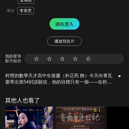
金康勳
李章焄
導演
請先登入
播放預告片
我的星等
影片給分
村裡的數學天才高中生俊慶（朴正民 飾）今天向青瓦
臺寄出第54封請願信，他的目標只有一個——在村莊
內建立車站。但俊慶身為火車駕駛員的父親泰允（李
星民 飾），卻反對兒子的行為與想法，但為了姊姊寶
其他人也看了
京（李秀慶 飾）與村民們，俊慶仍不放棄這個夢想。
自稱「女神」的羅熙（林潤妸 飾），被俊慶不凡的特
7.1
6.1
質所吸引，為了幫助他實現目標而一同努力，究竟兩
人是否能完成建立車站的夢想呢？