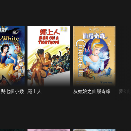
7.2
主與七個小矮
繩上人
灰姑娘之仙履奇緣
夢幻