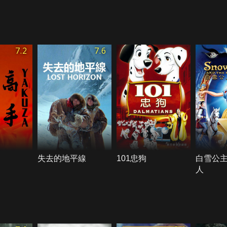
7.2
7.6
失去的地平線
101忠狗
白雪公
人