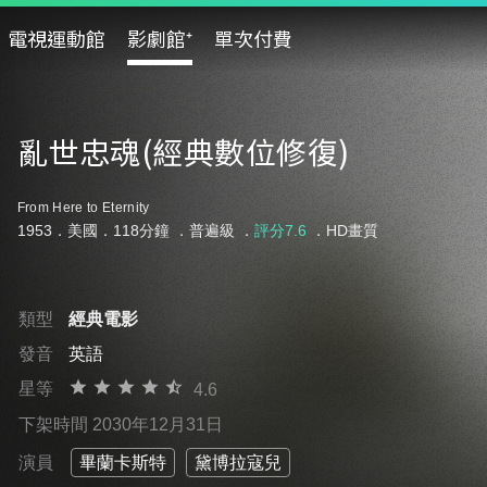
電視運動館
影劇館⁺
單次付費
亂世忠魂(經典數位修復)
From Here to Eternity
1953．美國．118分鐘 ．
普遍級
．
評分7.6
．HD畫質
類型
經典電影
發音
英語
星等
4.6
下架時間 2030年12月31日
演員
畢蘭卡斯特
黛博拉寇兒