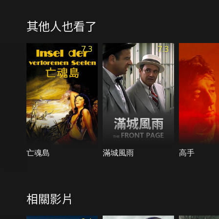
其他人也看了
7.3
7.3
亡魂島
滿城風雨
高手
相關影片