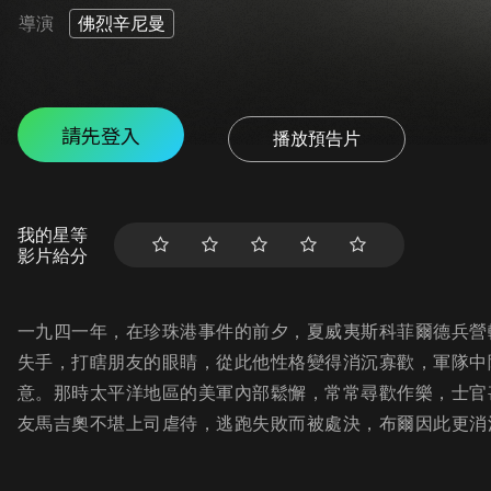
導演
佛烈辛尼曼
請先登入
播放預告片
我的星等
影片給分
一九四一年，在珍珠港事件的前夕，夏威夷斯科菲爾德兵營
失手，打瞎朋友的眼睛，從此他性格變得消沉寡歡，軍隊中
意。那時太平洋地區的美軍內部鬆懈，常常尋歡作樂，士官
友馬吉奧不堪上司虐待，逃跑失敗而被處決，布爾因此更消