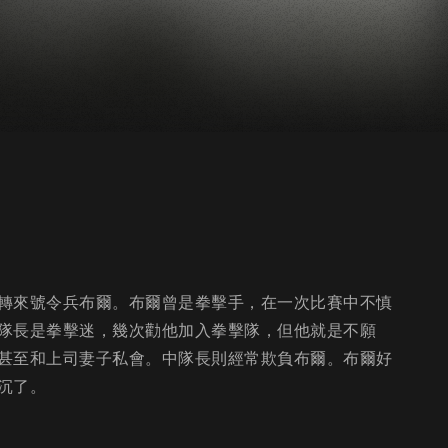
轉來號令兵布爾。布爾曾是拳擊手，在一次比賽中不慎
隊長是拳擊迷，幾次勸他加入拳擊隊，但他就是不願
甚至和上司妻子私會。中隊長則經常欺負布爾。布爾好
沉了。