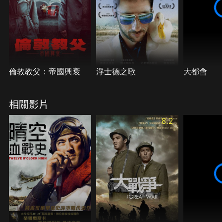
倫敦教父：帝國興衰
浮士德之歌
大都會
相關影片
8.2