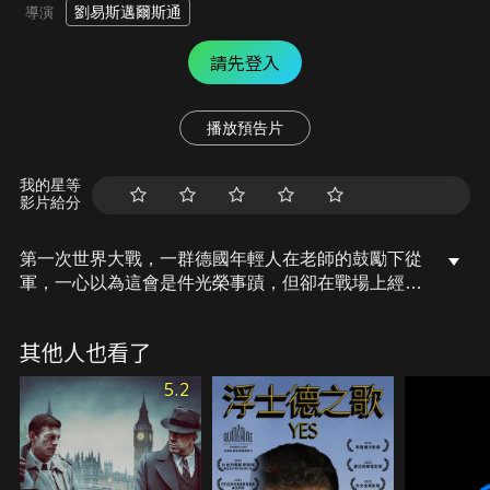
劉易斯邁爾斯通
導演
請先登入
播放預告片
我的星等
影片給分
第一次世界大戰，一群德國年輕人在老師的鼓勵下從
軍，一心以為這會是件光榮事蹟，但卻在戰場上經歷
戰爭的荒謬無情。男主角從迷戀戰爭到心冷、心死的
每一次心理轉變，都鮮明地表達反戰主題，主角的演
其他人也看了
出十分動人心弦。
5.2