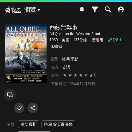
Hami Video
瀏覽
西線無戰事
All Quiet on the Western Front
1930．美國．133分鐘 ．
普遍級
．
評分8.1
．
HD畫質
經典電影
類型
英語
發音
4.5
星等
下架時間 2034年12月31日
演員
盧艾爾斯
路易斯沃爾海姆