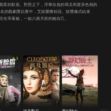
觀眾的歡迎。對照之下，浮華自負的瑪戈和賣弄色相的
命名的戲劇獎比賽中，艾娃榮獲桂冠。頒獎儀式結束
目光等著她，一如八個月前的她自己。
8.3
7.0
6.5