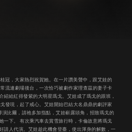
后桂冠，大家熱烈祝賀她。在一片讚美聲中，跟艾娃的
經常流連劇場後台，一次恰巧被劇作家理查茲的妻子卡
介紹給紅得發紫的大明星瑪戈。艾娃成了瑪戈的跟班，
瑪戈發現，起了戒心。艾娃開始巴結大名鼎鼎的劇評家
-導演比爾，請祂多加指點，艾娃嶄露頭角，招致瑪戈的
她一下。 有次乘汽車去賞雪旅行時，卡倫故意將瑪戈
好請人代演。艾娃趁此機會登臺，使出渾身的解數，一