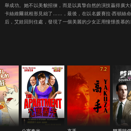
舉成功。她不以美貌招徠，而是以真摯自然的演技贏得廣大
卡絲維爾就相形見絀了……，最後，在以名媛賽拉‧西頓絲
后，艾娃回到住處，發現了一個美麗的少女正用憧憬羨慕的
8.3
7.2