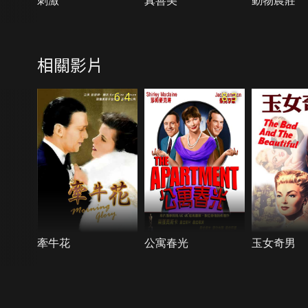
刺激
真善美
動物農莊
相關影片
6.4
8.3
牽牛花
公寓春光
玉女奇男