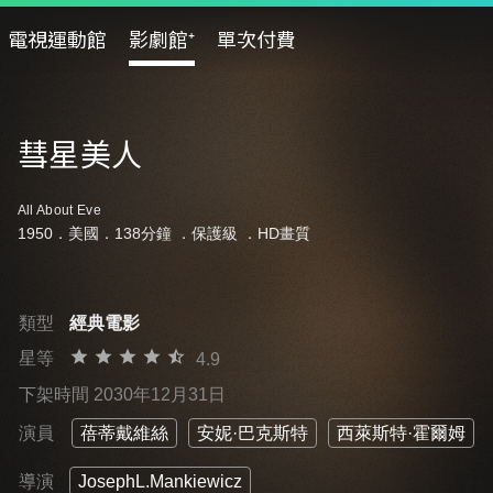
電視運動館
影劇館⁺
單次付費
彗星美人
All About Eve
1950．美國．138分鐘 ．
保護級
．HD畫質
類型
經典電影
星等
4.9
下架時間 2030年12月31日
演員
蓓蒂戴維絲
安妮·巴克斯特
西萊斯特·霍爾姆
導演
JosephL.Mankiewicz