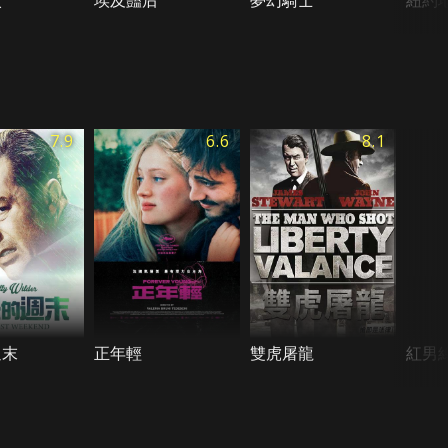
償
埃及豔后
夢幻騎士
紐約
7.9
6.6
8.1
週末
正年輕
雙虎屠龍
紅男