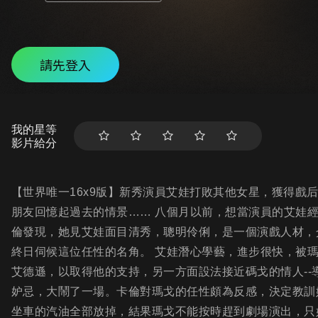
請先登入
我的星等
影片給分
【世界唯一16x9版】新秀演員艾娃打敗其他女星，獲得戲
朋友回憶起過去的情景…… 八個月以前，想當演員的艾娃
倫發現，她見艾娃面目清秀，聰明伶俐，是一個演戲人材，
終日伺候這位任性的名角。 艾娃潛心學藝，進步很快，被
艾德遜，以取得他的支持，另一方面設法接近碼戈的情人-
妒忌，大鬧了一場。卡倫對瑪戈的任性頗為反感，決定教訓
坐車的汽油全部放掉，結果瑪戈不能按時趕到劇場演出，只