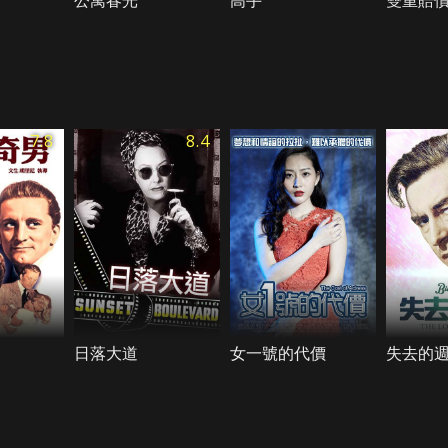
公寓春光
高手
雙重賠
7.8
8.4
日落大道
女一號的代價
失去的