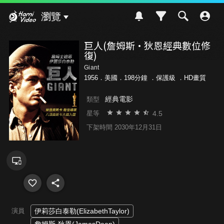
Hami Video
瀏覽
巨人(詹姆斯·狄恩經典數位修
復)
Giant
1956．美國．198分鐘 ．
保護級
．HD畫質
經典電影
類型
4.5
星等
下架時間 2030年12月31日
演員
伊莉莎白泰勒(ElizabethTaylor)