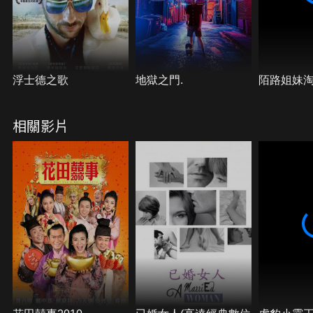
浮士德之歌
地獄之門.
陌路姐妹
相關影片