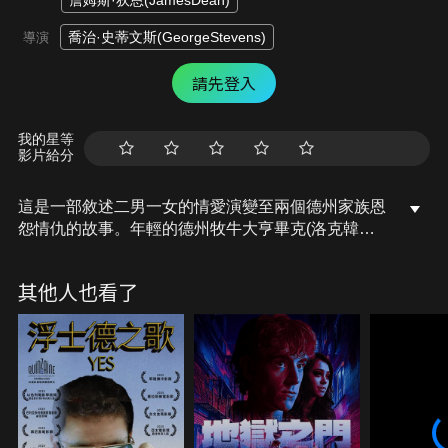
詹姆斯·狄恩(JamesDean)
喬治·史蒂文斯(GeorgeStevens)
導演
請先登入
我的星等
影片給分
這是一部敘述二男一女的情愛演變至兩個德州家族恩
怨情仇的故事。年輕的德州牧牛大亨畢克(洛克韓森
飾)前往馬里蘭州欲購買一匹得獎賽馬，不料卻和馬
主女兒萊絲莉(伊麗莎白泰勒飾)墜入情網閃電結婚，
其他人也看了
並帶著萊絲莉回德州生活。在當時，傑特(詹姆士迪
恩飾)只是長工，卻愛上了美麗的女主人，但後來傑
特墾荒挖出石油，成為石油大亨，對於萊絲莉始終念
念不忘，只能以一擲千金方式來掩飾自己的空虛，後
來更演變成兩個家族下一代的恩怨…