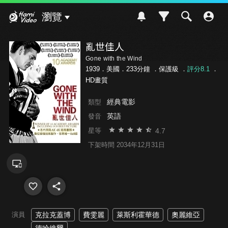
Hami Video
瀏覽
亂世佳人
Gone with the Wind
1939．美國．233分鐘 ．
保護級
．
評分8.1
．
HD畫質
經典電影
類型
英語
發音
4.7
星等
下架時間 2034年12月31日
演員
克拉克蓋博
費雯麗
萊斯利霍華德
奧麗維亞