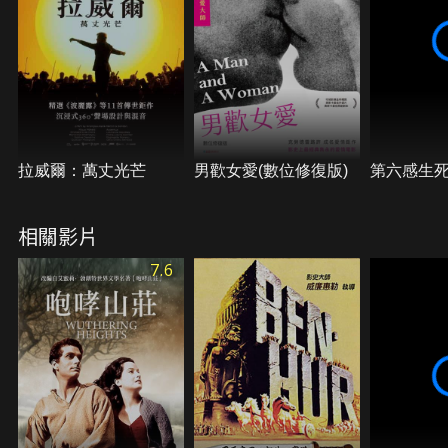
在此時向郝思嘉表白，並表明從軍意願，郝思嘉隨後
回到家中。最後面對現實終教人成熟堅強。
拉威爾：萬丈光芒
男歡女愛(數位修復版)
第六感生
相關影片
7.6