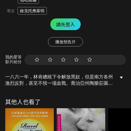
德哈維爾
維克托弗萊明
導演
請先登入
播放預告片
我的星等
影片給分
一八六一年，林肯總統下令解放黑奴，但是南方各州
激烈反對，甚至不惜一場血戰。喬治亞州陶樂莊園的
庭院裡卻是笑語陣陣，郝思嘉正和兩位男士談笑作
樂，她美麗又驕傲，愛上即將和表妹結婚的衛希禮。
其他人也看了
南北戰爭隨之爆發，南方年輕人紛紛從軍。衛希禮臨
上戰場前，與韓美蘭舉行了婚禮，怒火中燒的郝思嘉
7.5
也匆匆地與查里結婚了。由於戰事不利，南軍節節敗
退，就在這時，韓美蘭生下了兒子。為了讓韓美蘭與
孩子離開危險的莊園，郝思嘉求助於白瑞德，白瑞德