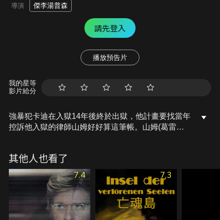
傑李湯普森
導演
請先登入
播放預告片
我的星等
影片給分
強暴犯卡迪在入獄14年後終於出獄，他計畫要找當年
控訴他入獄的律師山姆好好算這筆帳。山姆(葛雷哥
萊畢克飾)當年出於公平與正義隱藏對卡迪有利的一
份證據，致使卡迪被施以重刑。如今，挾帶著14年來
其他人也看了
的仇恨和計畫，卡迪來到山姆居住的小城，開始他瘋
狂的復仇行動…
7.4
7.3