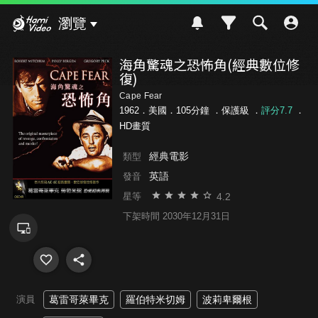
Hami Video
瀏覽
海角驚魂之恐怖角(經典數位修
復)
Cape Fear
1962．美國．105分鐘 ．
保護級
．
評分7.7
．
HD畫質
經典電影
類型
英語
發音
4.2
星等
下架時間 2030年12月31日
演員
葛雷哥萊畢克
羅伯特米切姆
波莉卑爾根