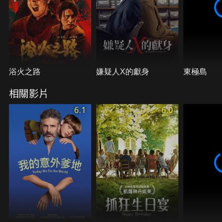
浴火之路
嫌疑人X的獻身
東極島
相關影片
6.1
6.0