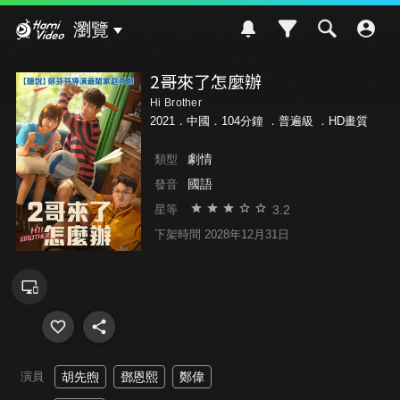
Hami Video
瀏覽
2哥來了怎麼辦
Hi Brother
2021．中國．104分鐘 ．
普遍級
．HD畫質
劇情
類型
國語
發音
3.2
星等
下架時間 2028年12月31日
演員
胡先煦
鄧恩熙
鄭偉