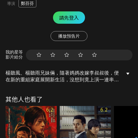
鄭芬芬
導演
請先登入
播放預告片
我的星等
影片給分
楊聽風、楊聽雨兄妹倆，隨著媽媽改嫁李叔叔後，便
在新的重組家庭展開新生活，沒想到竟上演一連串尷
尬大戲…。某日，不速之客李聖突然現身，生活從此
變得更不平靜，天降二哥、父母偏心、親哥背叛…所
其他人也看了
有的巨變令楊聽雨忍不住大喊：「二哥來了怎麼
辦？」
6.2
6.2