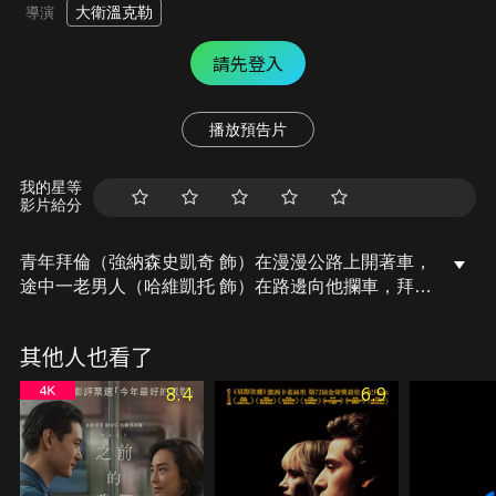
大衛溫克勒
導演
請先登入
播放預告片
我的星等
影片給分
青年拜倫（強納森史凱奇 飾）在漫漫公路上開著車，
途中一老男人（哈維凱托 飾）在路邊向他攔車，拜倫
出於好心便載他一程。老男人宣稱自己是理應過世多
年的貓王。路途上，拜倫向老男人吐露自己的喪妻之
其他人也看了
痛，對方卻意外展現出高度的人生智慧，成為他的心
靈支柱……。
8.4
6.9