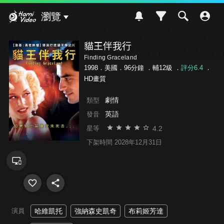
Hami Video
瀏覽
貓王伴我行
Finding Graceland
1998．美國．96分鐘 ．
輔12級
．
評分6.4
．
HD畫質
劇情
類型
英語
發音
4.2
星等
下架時間 2028年12月31日
演員
哈維凱托
強納森史凱奇
布莉姬芳達