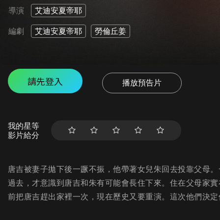
導演
艾迪安夏帝耶
編劇
艾迪安夏帝耶
勞倫丘姜
請先登入
播放預告片
我的星等
影片給分
唐吉被妻子拋下後一蹶不振，他帶著女兒朱回去投靠父母。
過去，才意識到唐吉和朱有可能會長住下來。住在父母家實
前把唐吉趕出家裡一次，現在歷史又要重演。這次他們決定