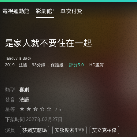
電視運動館
影劇館⁺
單次付費
是家人就不要住在一起
Tanguy Is Back
2019．法國．93分鐘 ．
保護級
．
評分5.0
．HD畫質
類型
喜劇
發音
法語
星等
2.5
下架時間 2027年02月27日
演員
莎嬪艾慈瑪
安狄度索里亞
艾立克柏傑