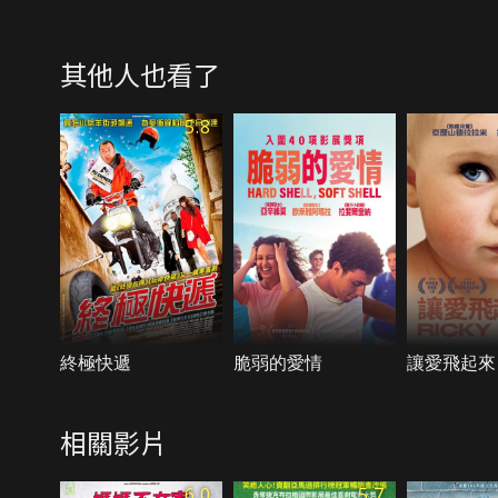
其他人也看了
5.8
終極快遞
脆弱的愛情
讓愛飛起來
相關影片
6.0
5.7