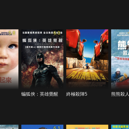
5.8
6.0
蝙狐俠：英雄覺醒
終極殺陣5
熊熊殺
6.1