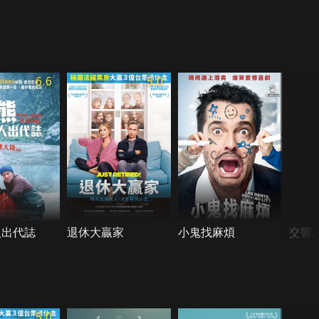
6.6
5.0
人出代誌
退休大贏家
小鬼找麻煩
交響
5.0