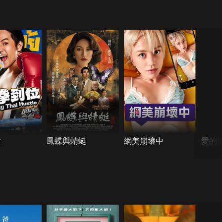
位
鳳蝶與蜻蜓
網美崩壞中
愛的