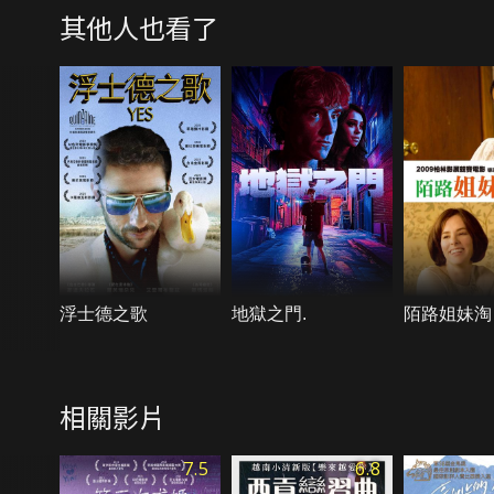
其他人也看了
浮士德之歌
地獄之門.
陌路姐妹淘
相關影片
7.5
6.8