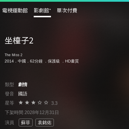
電視運動館
影劇館⁺
單次付費
坐檯子2
The Miss 2
2014．中國．62分鐘 ．
保護級
．HD畫質
類型
劇情
發音
國語
星等
3.3
下架時間 2028年12月31日
演員
蘇菲
袁銘佑