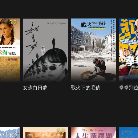
5.2
女孩白日夢
戰火下的毛孩
拳拳到
6.3