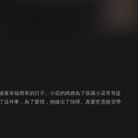
過著幸福簡單的日子。小花的媽媽為了張羅小花哥哥提
了這件事，為了愛情，他做出了抉擇。真愛究竟能否帶