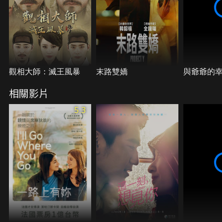
觀相大師：滅王風暴
末路雙嬌
與爺爺的
相關影片
5.3