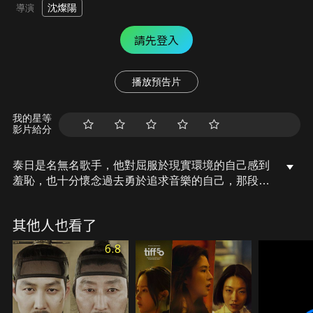
沈燦陽
導演
請先登入
播放預告片
我的星等
影片給分
泰日是名無名歌手，他對屈服於現實環境的自己感到
羞恥，也十分懷念過去勇於追求音樂的自己，那段美
好的樂團回憶，因此他決定回到故鄉。泰日在那裡遇
見過去曾是樂團成員的智媛，以及中二病十足的樂團
其他人也看了
「Destroyer」。在被喜歡的人與音樂包圍的泰日，
獲得了許多靈感，在智媛的協助下，泰日完成了未完
6.8
成的曲子。無法實現的愛、曾放棄的夢、破壞的關
係、無法傳達的心意……令人感到困惑的青春習題，
我們是否能再次完成呢？