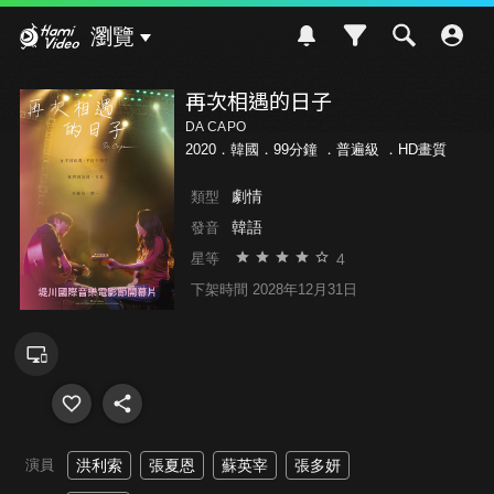
Hami Video
瀏覽
再次相遇的日子
DA CAPO
2020．韓國．99分鐘 ．
普遍級
．HD畫質
劇情
類型
韓語
發音
4
星等
下架時間 2028年12月31日
演員
洪利索
張夏恩
蘇英宰
張多妍