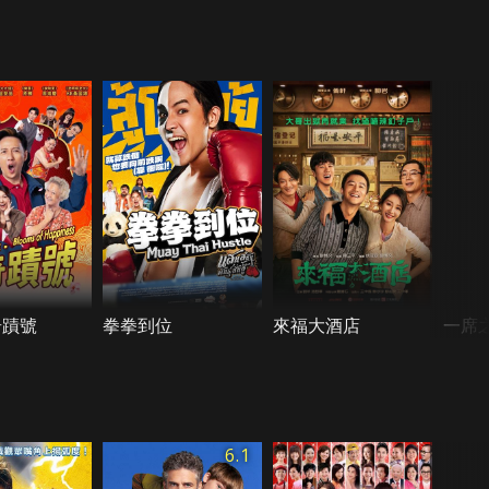
奇蹟號
拳拳到位
來福大酒店
一席
6.1