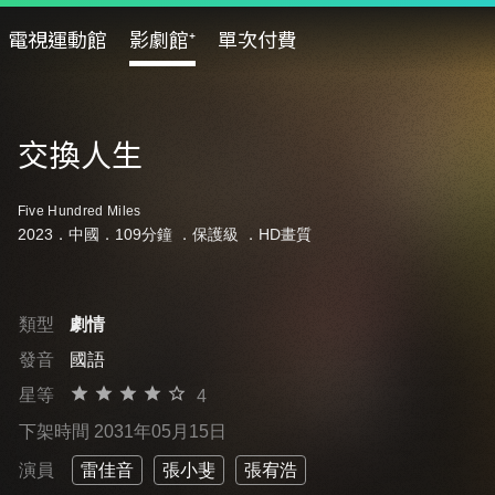
電視運動館
影劇館⁺
單次付費
交換人生
Five Hundred Miles
2023．中國．109分鐘 ．
保護級
．HD畫質
類型
劇情
發音
國語
星等
4
下架時間 2031年05月15日
演員
雷佳音
張小斐
張宥浩