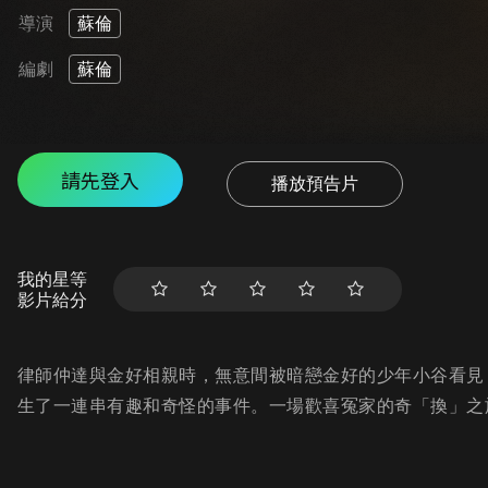
導演
蘇倫
編劇
蘇倫
請先登入
播放預告片
我的星等
影片給分
律師仲達與金好相親時，無意間被暗戀金好的少年小谷看見
生了一連串有趣和奇怪的事件。一場歡喜冤家的奇「換」之