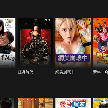
6.3
7.3
狂野時代
網美崩壞中
新年．
6.5