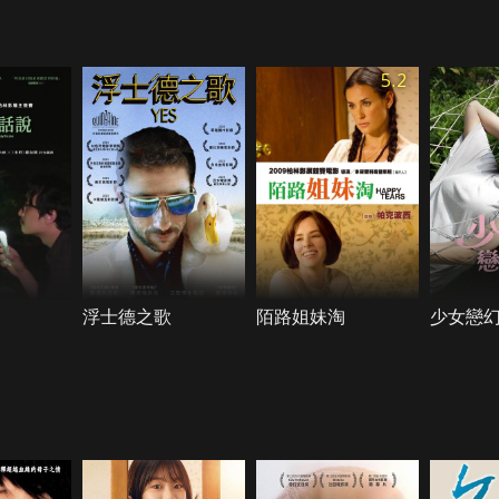
5.2
浮士德之歌
陌路姐妹淘
少女戀