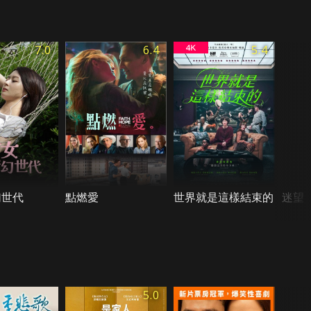
7.0
6.4
5.4
幻世代
點燃愛
世界就是這樣結束的
迷望
5.0