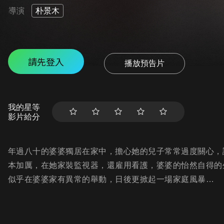
導演
朴景木
請先登入
播放預告片
我的星等
影片給分
年過八十的婆婆獨居在家中，擔心她的兒子常常過度關心，
本加厲，在她家裝監視器，還雇用看護，婆婆的怡然自得的
似乎在婆婆家有異常的舉動，日後更掀起一場家庭風暴…