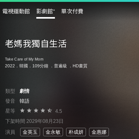
電視運動館
影劇館⁺
單次付費
老媽我獨自生活
Take Care of My Mom
2022．韓國．109分鐘 ．
普遍級
．HD畫質
類型
劇情
發音
韓語
星等
4.5
下架時間 2029年08月23日
演員
金英玉
金永敏
朴成妍
金惠娜