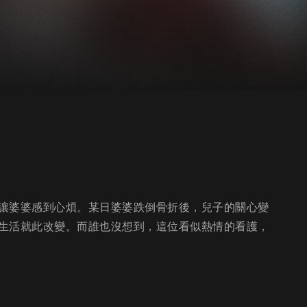
讓婆婆感到心煩。某日婆婆跌倒骨折後，兒子的關心變
生活就此改變。而誰也沒想到，這位看似熱情的看護，