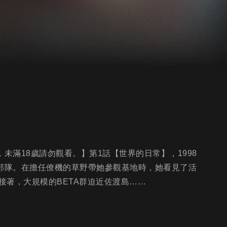
未滿18歲請勿觀看。】第1話【世界的日常】，1998
機部隊。在擔任僚機的草野帶她參觀基地時，她看見了活
接著，大規模的BETA群迫近佐渡島……