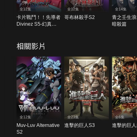
全12集
全12集
全14集
卡片戰鬥！！先導者
哥布林殺手S2
青之壬生浪S
Divinez S5-幻真星
暗殺篇
戰篇
相關影片
全12集
全23集
全6集
Muv-Luv Alternative
進擊的巨人S3
進擊的巨人
S2