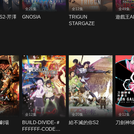
全21集
全12集
全49集
2-芹澤
GNOSIA
TRIGUN
遊戲王AR
STARGAZE
全12集
全20集
全12集
劇場
BUILD-DIVIDE-＃
給不滅的你S2
刀劍神域外
FFFFFF-CODE