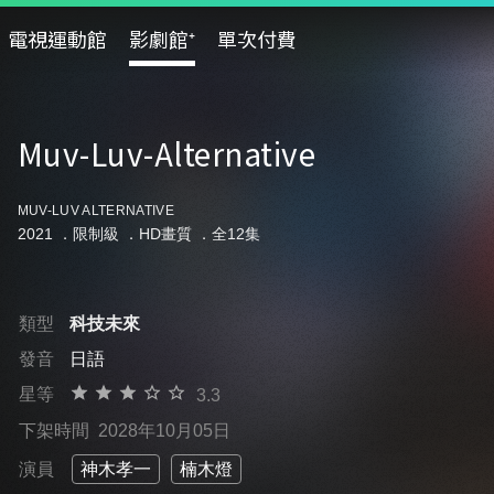
電視運動館
影劇館⁺
單次付費
Muv-Luv-Alternative
MUV-LUV ALTERNATIVE
2021 ．
限制級
．HD畫質 ．全12集
類型
科技未來
發音
日語
星等
3.3
下架時間
2028年10月05日
演員
神木孝一
楠木燈