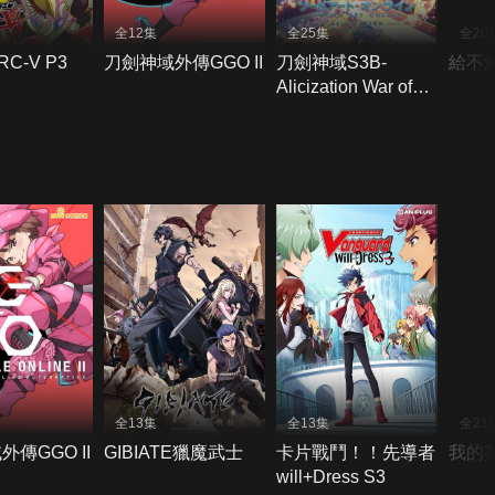
全12集
全25集
全20
C-V P3
刀劍神域外傳GGO II
刀劍神域S3B-
給不
Alicization War of
Underworld
全13集
全13集
全21
傳GGO II
GIBIATE獵魔武士
卡片戰鬥！！先導者
我的
will+Dress S3