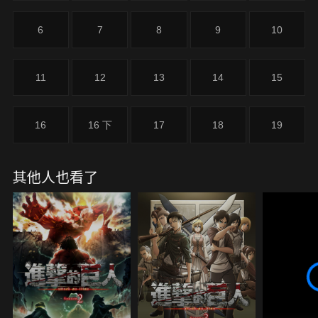
6
7
8
9
10
11
12
13
14
15
16
16 下
17
18
19
其他人也看了