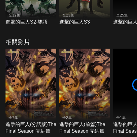
全12集
全23集
全25集
進擊的巨人S2-雙語
進擊的巨人S3
進擊的巨人
相關影片
全7集
全2集
全1集
進擊的巨人(分話版)The
進擊的巨人(前篇)The
進擊的巨人(
Final Season 完結篇
Final Season 完結篇
Final Se