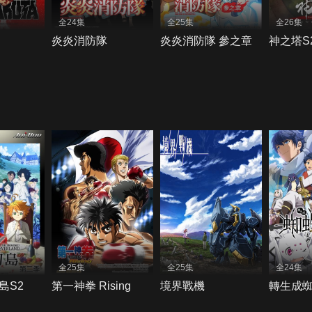
全24集
全25集
全26集
炎炎消防隊
炎炎消防隊 參之章
神之塔S
全25集
全25集
全24集
島S2
第一神拳 Rising
境界戰機
轉生成