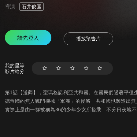
導演
石井俊匡
請先登入
播放預告片
我的星等
影片給分
第1話【送葬】，聖瑪格諾利亞共和國。在國民們過著平穩
德帝國的無人戰鬥機械「軍團」的侵略，共和國也製造出無
實際上是由一群被稱為86的少年少女所搭乘，不分日夜地