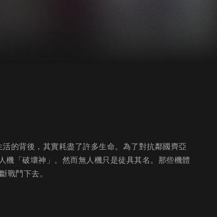
生活的背後，其實耗盡了許多生命。為了對抗鄰國齊亞
人機「破壞神」。然而無人機只是徒具其名。那些機體
不斷戰鬥下去。