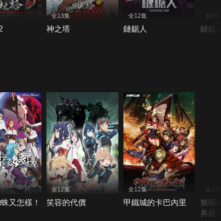
全13集
全12集
全2集
2
神之塔
鏈鋸人
鏈鋸
全12集
全12集
全24
蜘蛛又怎樣！
笑容的代價
甲鐵城的卡巴內里
無職
界就