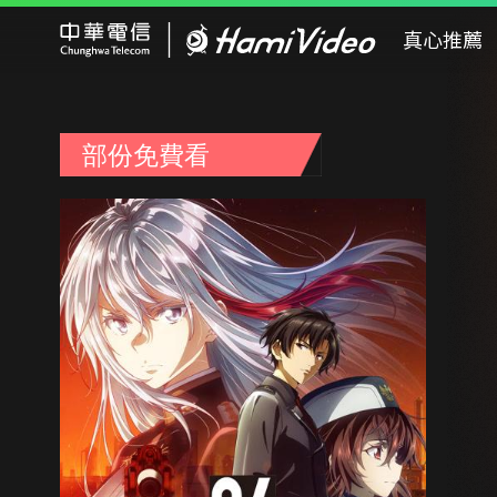
Hami Video
真心推薦
部份免費看