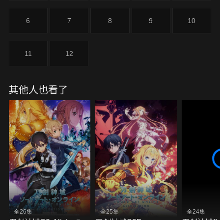
6
7
8
9
10
11
12
其他人也看了
全26集
全25集
全24集