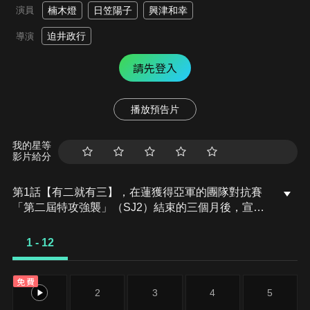
演員
楠木燈
日笠陽子
興津和幸
迫井政行
導演
請先登入
播放預告片
我的星等
影片給分
第1話【有二就有三】，在蓮獲得亞軍的團隊對抗賽
「第二屆特攻強襲」（SJ2）結束的三個月後，宣布
「第三屆特攻強襲」（SJ3）即將舉行。不久後，由
Pitohui、M、不可次郎和蓮組成的最強團隊
1 - 12
「LPFM」的消息傳了開來。對蓮抱持執念的克拉倫
斯，燃起鬥志準備擊殺Pitohui的夏莉，以及在SJ1中
免費
敗給蓮、想要復仇的SHINC成員們。比SJ2更加盛大
1
2
3
4
5
的狂宴即將開始…！