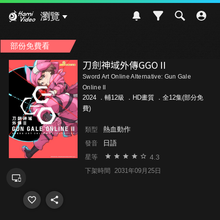
Hami Video
瀏覽
部份免費看
刀劍神域外傳GGO II
Sword Art Online Alternative: Gun Gale
Online II
2024 ．
輔12級
．HD畫質 ．全12集(部分免
費)
熱血動作
類型
日語
發音
4.3
星等
下架時間
2031年09月25日