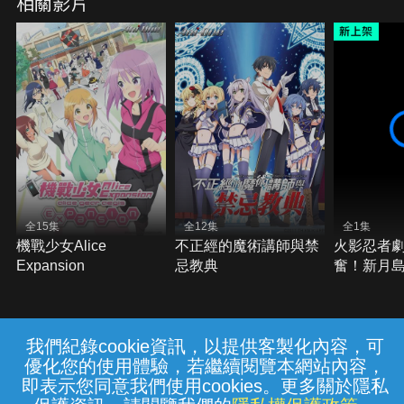
相關影片
全15集
全12集
全1集
機戰少女Alice
不正經的魔術講師與禁
火影忍者
Expansion
忌教典
奮！新月
亂
我們紀錄cookie資訊，以提供客製化內容，可
{{notifyMsg}}
優化您的使用體驗，若繼續閱覽本網站內容，
常見問題
線上客服
服務條款
隱私權保護
即表示您同意我們使用cookies。更多關於隱私