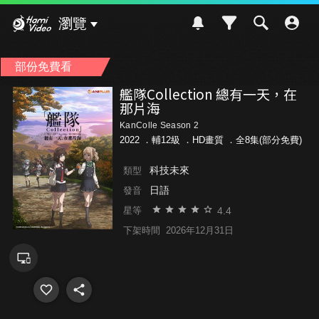
Hami Video
瀏覽
部份免費看
艦隊Collection 總有一天，在
那片海
KanColle Season 2
2022 ．
輔12級
．HD畫質 ．全8集(部分免費)
科技未來
類型
日語
發音
4.4
星等
下架時間
2026年12月31日