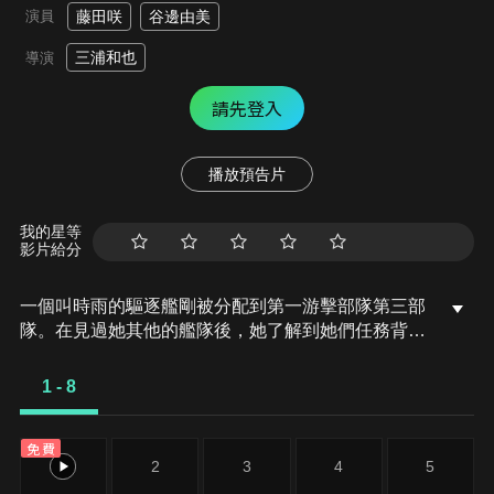
演員
藤田咲
谷邊由美
三浦和也
導演
請先登入
播放預告片
我的星等
影片給分
一個叫時雨的驅逐艦剛被分配到第一游擊部隊第三部
隊。在見過她其他的艦隊後，她了解到她們任務背後
的真相。
1 - 8
免費
1
2
3
4
5