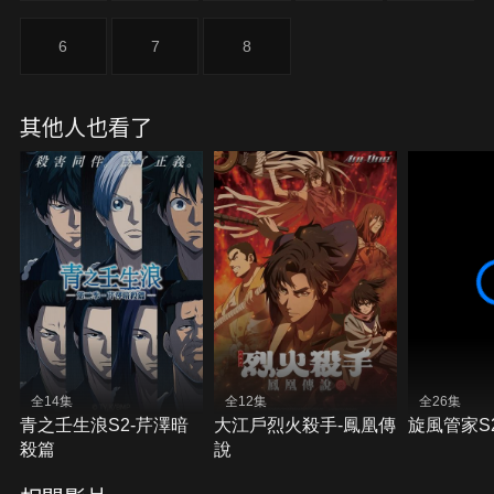
6
7
8
其他人也看了
全14集
全12集
全26集
青之壬生浪S2-芹澤暗
大江戶烈火殺手-鳳凰傳
旋風管家S
殺篇
說